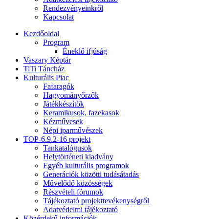
Rendezvényeinkről
Kapcsolat
Kezdőoldal
Program
Éneklő ifjúság
Vaszary Képtár
TiTi Táncház
Kulturális Piac
Fafaragók
Hagyományőrzők
Játékkészítők
Keramikusok, fazekasok
Kézművesek
Népi iparművészek
TOP-6.9.2-16 projekt
Tankatalógusok
Helytörténeti kiadvány
Egyéb kulturális programok
Generációk közötti tudásátadás
Művelődő közösségek
Részvételi fórumok
Tájékoztató projekttevékenységről
Adatvédelmi tájékoztató
Közérdekű információk