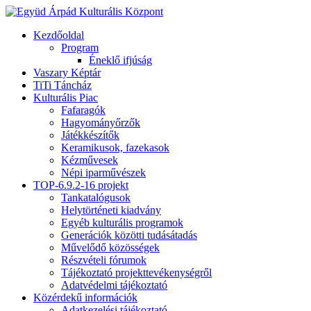
Kezdőoldal
Program
Éneklő ifjúság
Vaszary Képtár
TiTi Táncház
Kulturális Piac
Fafaragók
Hagyományőrzők
Játékkészítők
Keramikusok, fazekasok
Kézművesek
Népi iparművészek
TOP-6.9.2-16 projekt
Tankatalógusok
Helytörténeti kiadvány
Egyéb kulturális programok
Generációk közötti tudásátadás
Művelődő közösségek
Részvételi fórumok
Tájékoztató projekttevékenységről
Adatvédelmi tájékoztató
Közérdekű információk
Adatkezelési tájékoztató