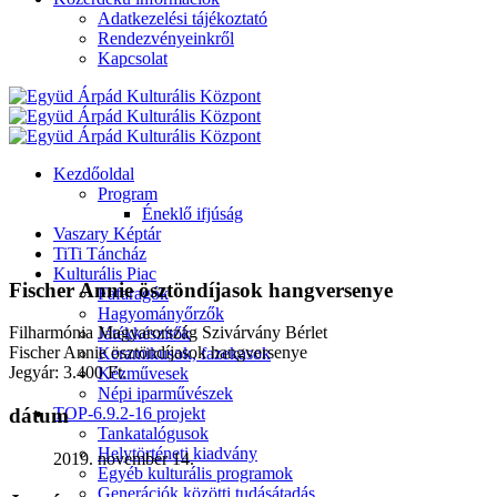
Adatkezelési tájékoztató
Rendezvényeinkről
Kapcsolat
Kezdőoldal
Program
Éneklő ifjúság
Vaszary Képtár
TiTi Táncház
Kulturális Piac
Fischer Annie ösztöndíjasok hangversenye
Fafaragók
Hagyományőrzők
Filharmónia Magyarország Szivárvány Bérlet
Játékkészítők
Fischer Annie ösztöndíjasok hangversenye
Keramikusok, fazekasok
Jegyár: 3.400 Ft.
Kézművesek
Népi iparművészek
TOP-6.9.2-16 projekt
dátum
Tankatalógusok
Helytörténeti kiadvány
2019. november 14.
Egyéb kulturális programok
Generációk közötti tudásátadás