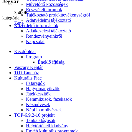
Jegyár
Művelődő közösségek
Részvételi fórumok
3,400Ft
Tájékoztató projekttevékenységről
kategória
Adatvédelmi tájékoztató
Zene
Közérdekű információk
Adatkezelési tájékoztató
Rendezvényeinkről
Kapcsolat
Kezdőoldal
Program
Éneklő ifjúság
Vaszary Képtár
TiTi Táncház
Kulturális Piac
Fafaragók
Hagyományőrzők
Játékkészítők
Keramikusok, fazekasok
Kézművesek
Népi iparművészek
TOP-6.9.2-16 projekt
Tankatalógusok
Helytörténeti kiadvány
Egyéb kulturális programok