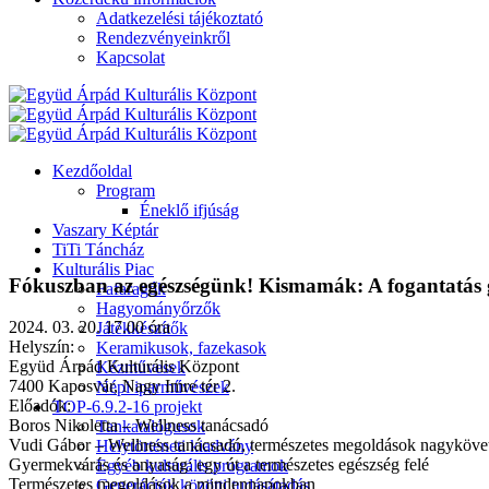
Adatkezelési tájékoztató
Rendezvényeinkről
Kapcsolat
Kezdőoldal
Program
Éneklő ifjúság
Vaszary Képtár
TiTi Táncház
Kulturális Piac
Fókuszban az egészségünk! Kismamák: A fogantatás g
Fafaragók
Hagyományőrzők
2024. 03. 20. 17.00 óra
Játékkészítők
Helyszín:
Keramikusok, fazekasok
Együd Árpád Kulturális Központ
Kézművesek
7400 Kaposvár, Nagy Imre tér 2.
Népi iparművészek
Előadók:
TOP-6.9.2-16 projekt
Boros Nikoletta – Wellness tanácsadó
Tankatalógusok
Vudi Gábor – Wellness tanácsadó, természetes megoldások nagyköve
Helytörténeti kiadvány
Gyermekvárás és anyaság: egy út a természetes egészség felé
Egyéb kulturális programok
Természetes megoldások a mindennapokban
Generációk közötti tudásátadás