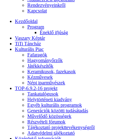
Rendezvényeinkről
Kapcsolat
Kezdőoldal
Program
Éneklő ifjúság
Vaszary Képtár
TiTi Táncház
Kulturális Piac
Fafaragók
Hagyományőrzők
Játékkészítők
Keramikusok, fazekasok
Kézművesek
Népi iparművészek
TOP-6.9.2-16 projekt
Tankatalógusok
Helytörténeti kiadvány
Egyéb kulturális programok
Generációk közötti tudásátadás
Művelődő közösségek
Részvételi fórumok
Tájékoztató projekttevékenységről
Adatvédelmi tájékoztató
Közérdekű információk