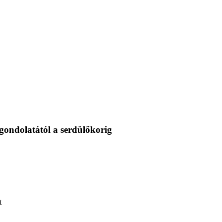
ondolatától a serdülőkorig
t