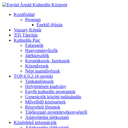
Kezdőoldal
Program
Éneklő ifjúság
Vaszary Képtár
TiTi Táncház
Kulturális Piac
Fafaragók
Hagyományőrzők
Játékkészítők
Keramikusok, fazekasok
Kézművesek
Népi iparművészek
TOP-6.9.2-16 projekt
Tankatalógusok
Helytörténeti kiadvány
Egyéb kulturális programok
Generációk közötti tudásátadás
Művelődő közösségek
Részvételi fórumok
Tájékoztató projekttevékenységről
Adatvédelmi tájékoztató
Közérdekű információk
Adatkezelési tájékoztató