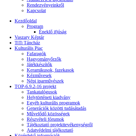
Rendezvényeinkről
Kapcsolat
Kezdőoldal
Program
Éneklő ifjúság
Vaszary Képtár
TiTi Táncház
Kulturális Piac
Fafaragók
Hagyományőrzők
Játékkészítők
Keramikusok, fazekasok
Kézművesek
Népi iparművészek
TOP-6.9.2-16 projekt
Tankatalógusok
Helytörténeti kiadvány
Egyéb kulturális programok
Generációk közötti tudásátadás
Művelődő közösségek
Részvételi fórumok
Tájékoztató projekttevékenységről
Adatvédelmi tájékoztató
Közérdekű információk