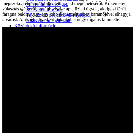
megszokott életéből kibillentett család megélhetéséről. Kőkemény
Művelődő közösségek
választás elé kerül: tovább viszi-e apja üzleti ügyeit, aki igazi férfit
Részvételi fórumok
faragna belőle, vagy egy jobb élet reményében barátnőjével elhagyja
Tájékoztató projekttevékenységről
a várost. A filmet a Svéd Filmakadémia négy díjjal is kitüntette!
Adatvédelmi tájékoztató
Közérdekű információk
Adatkezelési tájékoztató
Rendezvényeinkről
Kapcsolat
Kezdőoldal
Program
Éneklő ifjúság
Vaszary Képtár
TiTi Táncház
Kulturális Piac
Fafaragók
Hagyományőrzők
Játékkészítők
Keramikusok, fazekasok
Kézművesek
Népi iparművészek
TOP-6.9.2-16 projekt
Tankatalógusok
Helytörténeti kiadvány
Egyéb kulturális programok