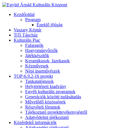
Kezdőoldal
Program
Éneklő ifjúság
Vaszary Képtár
TiTi Táncház
Kulturális Piac
Fafaragók
Hagyományőrzők
Játékkészítők
Keramikusok, fazekasok
Kézművesek
Népi iparművészek
TOP-6.9.2-16 projekt
Tankatalógusok
Helytörténeti kiadvány
Egyéb kulturális programok
Generációk közötti tudásátadás
Művelődő közösségek
Részvételi fórumok
Tájékoztató projekttevékenységről
Adatvédelmi tájékoztató
Közérdekű információk
Adatkezelési tájékoztató