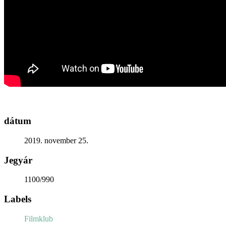
Generációk közötti tudásátadás
Művelődő közösségek
Részvételi fórumok
Tájékoztató projekttevékenységről
Adatvédelmi tájékoztató
Közérdekű információk
Adatkezelési tájékoztató
Rendezvényeinkről
Kapcsolat
dátum
2019. november 25.
Jegyár
1100/990
Labels
Filmklub