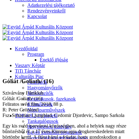
Adatkezelési tájékoztató
Rendezvényeinkről
Kapcsolat
Kezdőoldal
Program
Éneklő ifjúság
Vaszary Képtár
TiTi Táncház
Kulturális Piac
Góliát /Goliath/ (16)
Fafaragók
Hagyományőrzők
Szivárvány Filmklub
Játékkészítők
Góliát /Goliath/ (16)
Keramikusok, fazekasok
Feliratos svéd film, 2018, 88 p.
Kézművesek
R: Peter Grönlund
Népi iparművészek
Fsz: Sebastian Ljungblad, Cedomir Djordevic, Sampo Sarkola
TOP-6.9.2-16 projekt
Tankatalógusok
Egy kis svéd iparvárosi közösségben, ahol a helyiek nagy része
Helytörténeti kiadvány
bűnözésből él, a 17 éves Kimmie apja drogkereskedelem miatt
Egyéb kulturális programok
börtönbe kerül. A fiúra hárul a feladat, hogy gondoskodjon a
Generációk közötti tudásátadás