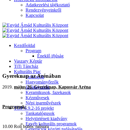
Adatkezelési tájékoztató
Rendezvényeinkről
Kapcsolat
Kezdőoldal
Program
Éneklő ifjúság
Vaszary Képtár
TiTi Táncház
Kulturális Piac
Gyereknap az Arénában
Fafaragók
Hagyományőrzők
május 26. Gyereknap, Kaposvár Aréna
Játékkészítők
Keramikusok, fazekasok
Kézművesek
Népi iparművészek
Programok:
TOP-6.9.2-16 projekt
Tankatalógusok
Helytörténeti kiadvány
Egyéb kulturális programok
10.00 Roli bohóc műsora
Generációk közötti tudásátadás