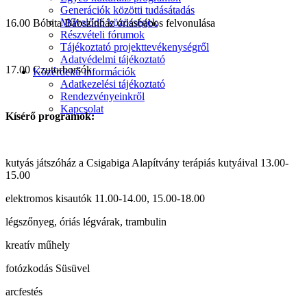
Generációk közötti tudásátadás
Művelődő közösségek
16.00 Bóbita Bábszínház óriásbábos felvonulása
Részvételi fórumok
Tájékoztató projekttevékenységről
Adatvédelmi tájékoztató
17.00 Czutorborsók
Közérdekű információk
Adatkezelési tájékoztató
Rendezvényeinkről
Kapcsolat
Kísérő programok:
kutyás játszóház a Csigabiga Alapítvány terápiás kutyáival 13.00-
15.00
elektromos kisautók 11.00-14.00, 15.00-18.00
légszőnyeg, óriás légvárak, trambulin
kreatív műhely
fotózkodás Süsüvel
arcfestés