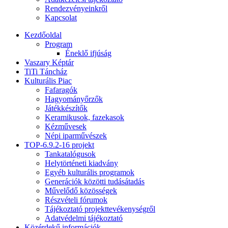
Rendezvényeinkről
Kapcsolat
Kezdőoldal
Program
Éneklő ifjúság
Vaszary Képtár
TiTi Táncház
Kulturális Piac
Fafaragók
Hagyományőrzők
Játékkészítők
Keramikusok, fazekasok
Kézművesek
Népi iparművészek
TOP-6.9.2-16 projekt
Tankatalógusok
Helytörténeti kiadvány
Egyéb kulturális programok
Generációk közötti tudásátadás
Művelődő közösségek
Részvételi fórumok
Tájékoztató projekttevékenységről
Adatvédelmi tájékoztató
Közérdekű információk