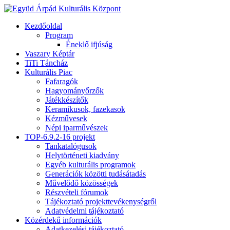
Kezdőoldal
Program
Éneklő ifjúság
Vaszary Képtár
TiTi Táncház
Kulturális Piac
Fafaragók
Hagyományőrzők
Játékkészítők
Keramikusok, fazekasok
Kézművesek
Népi iparművészek
TOP-6.9.2-16 projekt
Tankatalógusok
Helytörténeti kiadvány
Egyéb kulturális programok
Generációk közötti tudásátadás
Művelődő közösségek
Részvételi fórumok
Tájékoztató projekttevékenységről
Adatvédelmi tájékoztató
Közérdekű információk
Adatkezelési tájékoztató