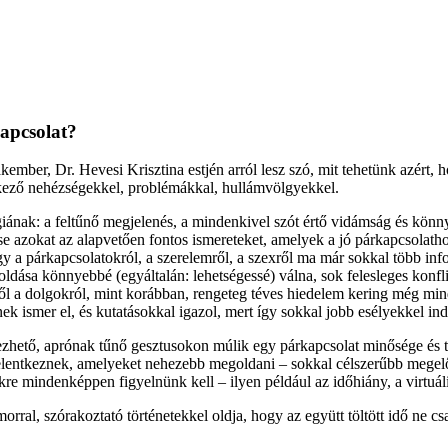
kapcsolat?
akember, Dr. Hevesi Krisztina estjén arról lesz szó, mit tehetünk azért
kező nehézségekkel, problémákkal, hullámvölgyekkel.
ógiának: a feltűnő megjelenés, a mindenkivel szót értő vidámság és kö
sse azokat az alapvetően fontos ismereteket, amelyek a jó párkapcsolat
ogy a párkapcsolatokról, a szerelemről, a szexről ma már sokkal több in
dása könnyebbé (egyáltalán: lehetségessé) válna, sok felesleges konfl
ől a dolgokról, mint korábban, rengeteg téves hiedelem kering még min
ek ismer el, és kutatásokkal igazol, mert így sokkal jobb esélyekkel in
lezhető, aprónak tűnő gesztusokon múlik egy párkapcsolat minősége és t
lentkeznek, amelyeket nehezebb megoldani – sokkal célszerűbb megelőzni
re mindenképpen figyelnünk kell – ilyen például az időhiány, a virtuáli
l, szórakoztató történetekkel oldja, hogy az együtt töltött idő ne cs