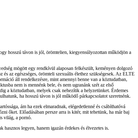
, hogy hosszú távon is jól, örömtelien, kiegyensúlyozottan működjön a
nnyedség mögött egy rendkívül alaposan felkészült, keményen dolgozó
hoz és az egészséges, örömteli szexuális élethez szükségesek. Az ELTE
formáció áll rendelkezésre, mint amennyi benne van a köztudatban,
iktusba nem is mennénk bele, és nem ugranánk szét az első
dig a köztudatban, melyek csak nehezítik a helyzetünket. Érdemes
dulhatunk, ha hosszú távon is jól működő párkapcsolatot szeretnénk.
artóssága, ám ha ezek elmaradnak, elégedetlenné és csábíthatóvá
 őket. Előadásában persze arra is kitér, mit tehetünk, ha már baj
s világ, a pornó.
ak hasznos legyen, hanem igazán érdekes és élvezetes is.