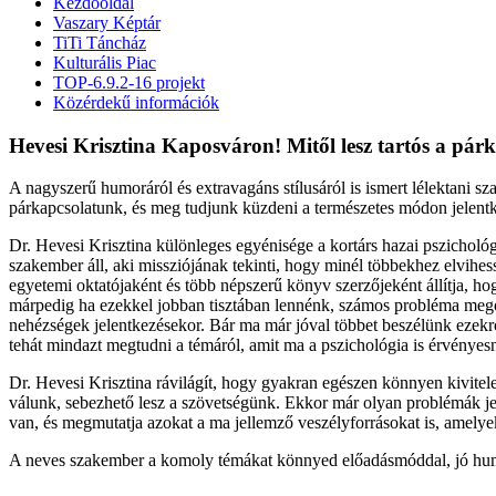
Kezdőoldal
Vaszary Képtár
TiTi Táncház
Kulturális Piac
TOP-6.9.2-16 projekt
Közérdekű információk
Hevesi Krisztina Kaposváron! Mitől lesz tartós a pár
A nagyszerű humoráról és extravagáns stílusáról is ismert lélektani sz
párkapcsolatunk, és meg tudjunk küzdeni a természetes módon jelent
Dr. Hevesi Krisztina különleges egyénisége a kortárs hazai pszichol
szakember áll, aki missziójának tekinti, hogy minél többekhez elvihe
egyetemi oktatójaként és több népszerű könyv szerzőjeként állítja, h
márpedig ha ezekkel jobban tisztában lennénk, számos probléma megol
nehézségek jelentkezésekor. Bár ma már jóval többet beszélünk ezekr
tehát mindazt megtudni a témáról, amit ma a pszichológia is érvényesn
Dr. Hevesi Krisztina rávilágít, hogy gyakran egészen könnyen kivite
válunk, sebezhető lesz a szövetségünk. Ekkor már olyan problémák je
van, és megmutatja azokat a ma jellemző veszélyforrásokat is, amelyek
A neves szakember a komoly témákat könnyed előadásmóddal, jó humorra