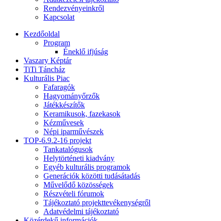
Rendezvényeinkről
Kapcsolat
Kezdőoldal
Program
Éneklő ifjúság
Vaszary Képtár
TiTi Táncház
Kulturális Piac
Fafaragók
Hagyományőrzők
Játékkészítők
Keramikusok, fazekasok
Kézművesek
Népi iparművészek
TOP-6.9.2-16 projekt
Tankatalógusok
Helytörténeti kiadvány
Egyéb kulturális programok
Generációk közötti tudásátadás
Művelődő közösségek
Részvételi fórumok
Tájékoztató projekttevékenységről
Adatvédelmi tájékoztató
Közérdekű információk