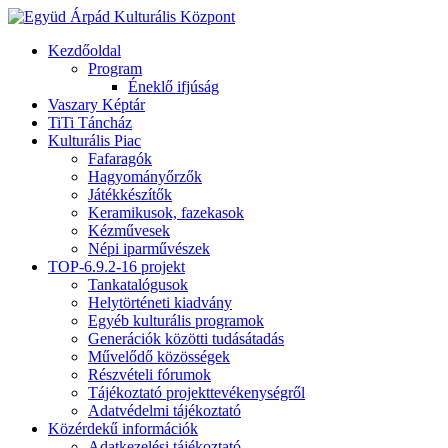
Kezdőoldal
Program
Éneklő ifjúság
Vaszary Képtár
TiTi Táncház
Kulturális Piac
Fafaragók
Hagyományőrzők
Játékkészítők
Keramikusok, fazekasok
Kézművesek
Népi iparművészek
TOP-6.9.2-16 projekt
Tankatalógusok
Helytörténeti kiadvány
Egyéb kulturális programok
Generációk közötti tudásátadás
Művelődő közösségek
Részvételi fórumok
Tájékoztató projekttevékenységről
Adatvédelmi tájékoztató
Közérdekű információk
Adatkezelési tájékoztató