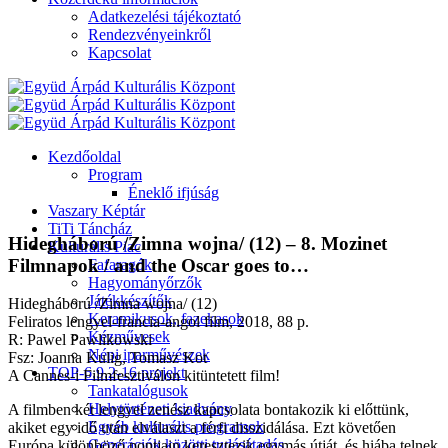
Adatkezelési tájékoztató
Rendezvényeinkről
Kapcsolat
Kezdőoldal
Program
Éneklő ifjúság
Vaszary Képtár
TiTi Táncház
Hidegháború /Zimna wojna/ (12) – 8. Mozinet
Kulturális Piac
Filmnapok / and the Oscar goes to…
Fafaragók
Hagyományőrzők
Játékkészítők
Hidegháború /Zimna wojna/ (12)
Keramikusok, fazekasok
Feliratos lengyel-francia-angol film, 2018, 88 p.
Kézművesek
R: Pawel Pawlikowski
Népi iparművészek
Fsz: Joanna Kulig, Tomasz Kot
TOP-6.9.2-16 projekt
A Cannes-i Filmfesztiválon kitüntetett film!
Tankatalógusok
Helytörténeti kiadvány
A filmben két lengyel zenész kapcsolata bontakozik ki előttünk,
Egyéb kulturális programok
akiket egy idő után elválaszt a férfi disszidálása. Ezt követően
Generációk közötti tudásátadás
Európa különböző pontjain keresztezik egymás útját, és hiába telnek