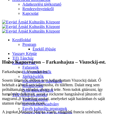
Adatkezelési tájékoztató
Rendezvényeinkről
Kapcsolat
Kezdőoldal
Program
Éneklő ifjúság
Vaszary Képtár
TiTi Táncház
Hobo Kaposváron – Farkashajsza – Viszockij-est.
Kulturális Piac
Fafaragók
Farkashajsza – Viszockij-est.
Hagyományőrzők
Játékkészítők
Sosem láttam őt, élőben nem hallgathattam Viszockij dalait. Ő
Keramikusok, fazekasok
belehalt a létező szocializmusba, én túléltem. Dalait meg sem
Kézművesek
próbáltam úgy előadni, ahogy ő tette. Nem tudok gitározni, így
Népi iparművészek
harmóniát, dallamait, sorait a rockzene hangzásával játszom el
TOP-6.9.2-16 projekt
magyarul. S kizárólag azokat, amelyeket saját hazámban és saját
Tankatalógusok
utamon érvényesnek érzek.
Helytörténeti kiadvány
Egyéb kulturális programok
A jogokat Madame Marina Vlady, világhírű francia színésznő,
Generációk közötti tudásátadás