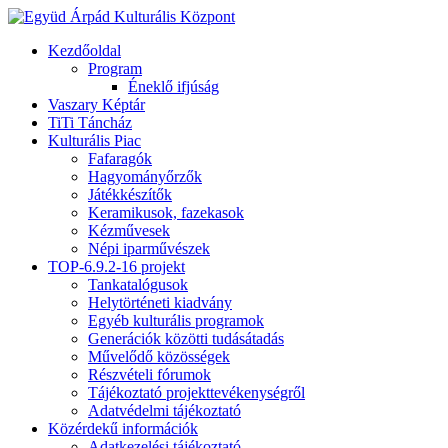
Kezdőoldal
Program
Éneklő ifjúság
Vaszary Képtár
TiTi Táncház
Kulturális Piac
Fafaragók
Hagyományőrzők
Játékkészítők
Keramikusok, fazekasok
Kézművesek
Népi iparművészek
TOP-6.9.2-16 projekt
Tankatalógusok
Helytörténeti kiadvány
Egyéb kulturális programok
Generációk közötti tudásátadás
Művelődő közösségek
Részvételi fórumok
Tájékoztató projekttevékenységről
Adatvédelmi tájékoztató
Közérdekű információk
Adatkezelési tájékoztató