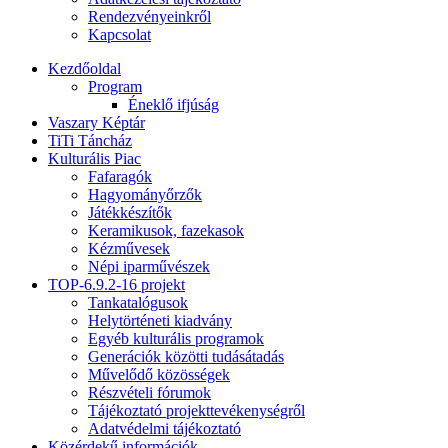
Rendezvényeinkről
Kapcsolat
Kezdőoldal
Program
Éneklő ifjúság
Vaszary Képtár
TiTi Táncház
Kulturális Piac
Fafaragók
Hagyományőrzők
Játékkészítők
Keramikusok, fazekasok
Kézművesek
Népi iparművészek
TOP-6.9.2-16 projekt
Tankatalógusok
Helytörténeti kiadvány
Egyéb kulturális programok
Generációk közötti tudásátadás
Művelődő közösségek
Részvételi fórumok
Tájékoztató projekttevékenységről
Adatvédelmi tájékoztató
Közérdekű információk