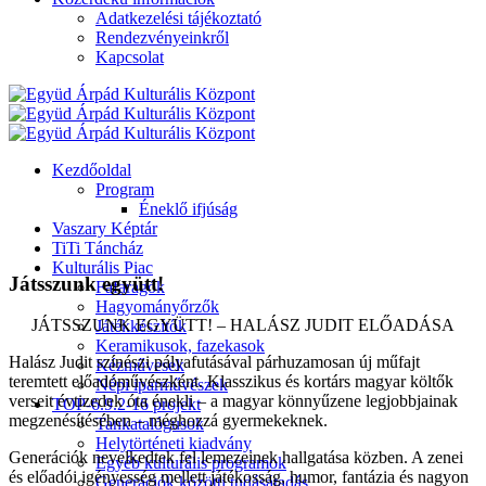
Adatkezelési tájékoztató
Rendezvényeinkről
Kapcsolat
Kezdőoldal
Program
Éneklő ifjúság
Vaszary Képtár
TiTi Táncház
Kulturális Piac
Játsszunk együtt!
Fafaragók
Hagyományőrzők
JÁTSSZUNK EGYÜTT! – HALÁSZ JUDIT ELŐADÁSA
Játékkészítők
Keramikusok, fazekasok
Halász Judit színészi pályafutásával párhuzamosan új műfajt
Kézművesek
teremtett előadóművészként. Klasszikus és kortárs magyar költők
Népi iparművészek
verseit évtizedek óta énekli – a magyar könnyűzene legjobbjainak
TOP-6.9.2-16 projekt
megzenésítésében – méghozzá gyermekeknek.
Tankatalógusok
Helytörténeti kiadvány
Generációk nevelkedtek fel lemezeinek hallgatása közben. A zenei
Egyéb kulturális programok
és előadói igényesség mellett játékosság, humor, fantázia és nagyon
Generációk közötti tudásátadás