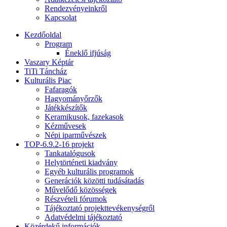
Rendezvényeinkről
Kapcsolat
Kezdőoldal
Program
Éneklő ifjúság
Vaszary Képtár
TiTi Táncház
Kulturális Piac
Fafaragók
Hagyományőrzők
Játékkészítők
Keramikusok, fazekasok
Kézművesek
Népi iparművészek
TOP-6.9.2-16 projekt
Tankatalógusok
Helytörténeti kiadvány
Egyéb kulturális programok
Generációk közötti tudásátadás
Művelődő közösségek
Részvételi fórumok
Tájékoztató projekttevékenységről
Adatvédelmi tájékoztató
Közérdekű információk