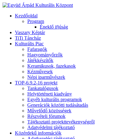
Kezdőoldal
Program
Éneklő ifjúság
Vaszary Képtár
TiTi Táncház
Kulturális Piac
Fafaragók
Hagyományőrzők
Játékkészítők
Keramikusok, fazekasok
Kézművesek
Népi iparművészek
TOP-6.9.2-16 projekt
Tankatalógusok
Helytörténeti kiadvány
Egyéb kulturális programok
Generációk közötti tudásátadás
Művelődő közösségek
Részvételi fórumok
Tájékoztató projekttevékenységről
Adatvédelmi tájékoztató
Közérdekű információk
Adatkezelési tájékoztató