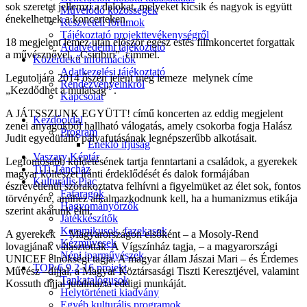
sok szeretet jellemzi a dalokat, melyeket kicsik és nagyok is együtt
Művelődő közösségek
énekelhetnek a koncerteken.
Részvételi fórumok
Tájékoztató projekttevékenységről
18 megjelent lemez után először egész estés filmkoncertet forgattak
Adatvédelmi tájékoztató
a művésznővel, „Csiribiri” cimmel.
Közérdekű információk
Adatkezelési tájékoztató
Legutoljára 2014 őszén jelent meg lemeze melynek címe
Rendezvényeinkről
„Kezdődhet a mulatság” .
Kapcsolat
A JÁTSSZUNK EGYÜTT! című koncerten az eddig megjelent
Kezdőoldal
zenei anyagokból hallható válogatás, amely csokorba fogja Halász
Program
Judit egyedülálló pályafutásának legnépszerűbb alkotásait.
Éneklő ifjúság
Vaszary Képtár
Legfontosabb küldetésének tartja fenntartani a családok, a gyerekek
TiTi Táncház
magyar költészet iránti érdeklődését és dalok formájában
Kulturális Piac
észrevétlenül szórakoztatva felhívni a figyelmüket az élet sok, fontos
Fafaragók
törvényére, amihez alkalmazkodnunk kell, ha a humanizmus etikája
Hagyományőrzők
szerint akarunk élni.
Játékkészítők
Keramikusok, fazekasok
A gyerekek – Magyarországon elsőként – a Mosoly-Rend
Kézművesek
lovagjának választották. A Vígszínház tagja, – a magyarországi
Népi iparművészek
UNICEF elnökségi tagja. A magyar állam Jászai Mari – és Érdemes
TOP-6.9.2-16 projekt
Művész –díjjal, a Magyar Köztársasági Tiszti Keresztjével, valamint
Tankatalógusok
Kossuth díjjal jutalmazta eddigi munkáját.
Helytörténeti kiadvány
Egyéb kulturális programok