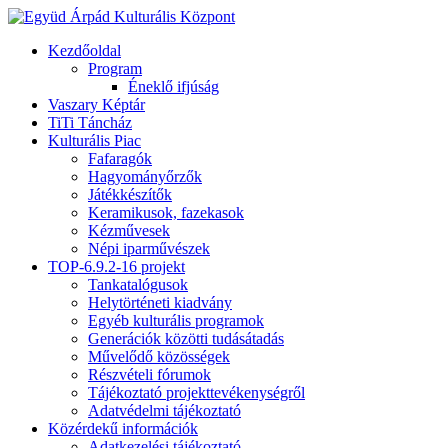
Kezdőoldal
Program
Éneklő ifjúság
Vaszary Képtár
TiTi Táncház
Kulturális Piac
Fafaragók
Hagyományőrzők
Játékkészítők
Keramikusok, fazekasok
Kézművesek
Népi iparművészek
TOP-6.9.2-16 projekt
Tankatalógusok
Helytörténeti kiadvány
Egyéb kulturális programok
Generációk közötti tudásátadás
Művelődő közösségek
Részvételi fórumok
Tájékoztató projekttevékenységről
Adatvédelmi tájékoztató
Közérdekű információk
Adatkezelési tájékoztató