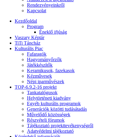
Rendezvényeinkről
Kapcsolat
Kezdőoldal
Program
Éneklő ifjúság
Vaszary Képtár
TiTi Táncház
Kulturális Piac
Fafaragók
Hagyományőrzők
Játékkészítők
Keramikusok, fazekasok
Kézművesek
Népi iparművészek
TOP-6.9.2-16 projekt
Tankatalógusok
Helytörténeti kiadvány
Egyéb kulturális programok
Generációk közötti tudásátadás
Művelődő közösségek
Részvételi fórumok
Tájékoztató projekttevékenységről
Adatvédelmi tájékoztató
Közérdekű információk