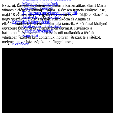
Művelődő közösségek
Ez az új, kosztümös történelmi dráma a karizmatikus Stuart Mária
Részvételi fórumok
viharos életének krónikája. Mária 16 évesen francia királyné lesz,
Tájékoztató projekttevékenységről
majd 18 évesen megözvegyül, és visszatér szülőföldjére, Skóciába,
Adatvédelmi tájékoztató
hogy visszakapja jogos trónját. Ám Skócia és Anglia az
Közérdekű információk
ellenállhatatlan I. Erzsébet uralma alá tartozik. A két fiatal királynő
Adatkezelési tájékoztató
egyszerre bűvöli el és félemlíti meg egymást. Riválisok a
Rendezvényeinkről
hatalomban és a szerelemben is, és női uralkodók a férfiak
Kapcsolat
világában, ezért el kell dönteniük, hogyan játsszák le a játékot,
melynek neve: házasság kontra függetlenség.
Kezdőoldal
Program
Éneklő ifjúság
Vaszary Képtár
TiTi Táncház
Kulturális Piac
Fafaragók
Hagyományőrzők
Játékkészítők
Keramikusok, fazekasok
Kézművesek
Népi iparművészek
TOP-6.9.2-16 projekt
Tankatalógusok
Helytörténeti kiadvány
Egyéb kulturális programok