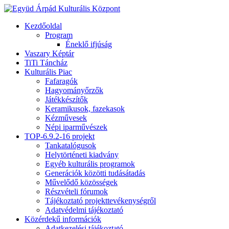
Kezdőoldal
Program
Éneklő ifjúság
Vaszary Képtár
TiTi Táncház
Kulturális Piac
Fafaragók
Hagyományőrzők
Játékkészítők
Keramikusok, fazekasok
Kézművesek
Népi iparművészek
TOP-6.9.2-16 projekt
Tankatalógusok
Helytörténeti kiadvány
Egyéb kulturális programok
Generációk közötti tudásátadás
Művelődő közösségek
Részvételi fórumok
Tájékoztató projekttevékenységről
Adatvédelmi tájékoztató
Közérdekű információk
Adatkezelési tájékoztató