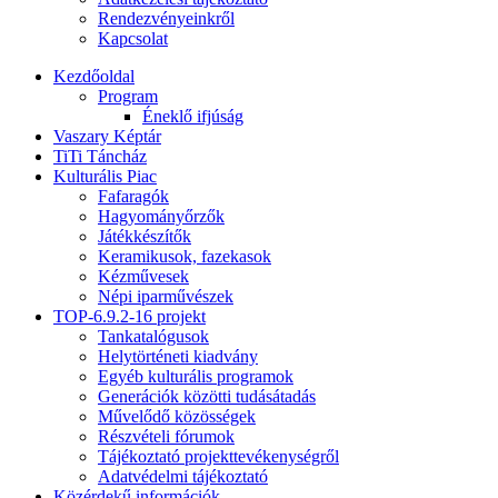
Rendezvényeinkről
Kapcsolat
Kezdőoldal
Program
Éneklő ifjúság
Vaszary Képtár
TiTi Táncház
Kulturális Piac
Fafaragók
Hagyományőrzők
Játékkészítők
Keramikusok, fazekasok
Kézművesek
Népi iparművészek
TOP-6.9.2-16 projekt
Tankatalógusok
Helytörténeti kiadvány
Egyéb kulturális programok
Generációk közötti tudásátadás
Művelődő közösségek
Részvételi fórumok
Tájékoztató projekttevékenységről
Adatvédelmi tájékoztató
Közérdekű információk