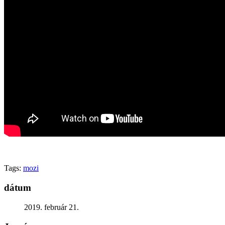
Generációk közötti tudásátadás
Művelődő közösségek
Részvételi fórumok
Tájékoztató projekttevékenységről
Adatvédelmi tájékoztató
Közérdekű információk
Adatkezelési tájékoztató
Rendezvényeinkről
Kapcsolat
Tags:
mozi
dátum
2019. február 21.