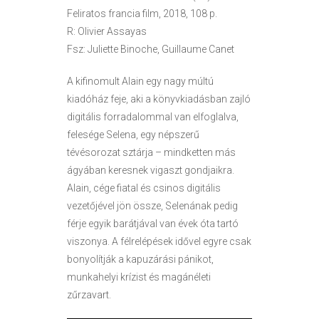
Feliratos francia film, 2018, 108 p.
R: Olivier Assayas
Fsz: Juliette Binoche, Guillaume Canet
A kifinomult Alain egy nagy múltú
kiadóház feje, aki a könyvkiadásban zajló
digitális forradalommal van elfoglalva,
felesége Selena, egy népszerű
tévésorozat sztárja – mindketten más
ágyában keresnek vigaszt gondjaikra.
Alain, cége fiatal és csinos digitális
vezetőjével jön össze, Selenának pedig
férje egyik barátjával van évek óta tartó
viszonya. A félrelépések idővel egyre csak
bonyolítják a kapuzárási pánikot,
munkahelyi krízist és magánéleti
zűrzavart.