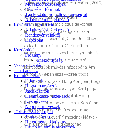
Feliratos angol dokumentumfilm, 2016,
Művelődő közösségek
Részvételi fórumok
94 p.
Tájékoztató projekttevékenységről
R: Rob Cannan, Ross Adam
Adatvédelmi tájékoztató
A film egy fiatal, ambiciózus dél-koreai
Közérdekű információk
Adatkezelési tájékoztató
filmrendezőről, Szin Szangokról és a
Rendezvényeinkről
gyönyörű színésznőről, Cshö Unhiről szól,
Kapcsolat
akik a háború sújtotta Dél-Koreában
Kezdőoldal
ismerkednek meg, szeretnek egymásba és
Program
lesznek a hetvenes évekre az ország
Éneklő ifjúság
Vaszary Képtár
legnépszerűbb művész-házaspárja. Ám
TiTi Táncház
Cshö-t 1978-ban észak-koreai titkos
Kulturális Piac
Fafaragók
ügynökök rabolják el Hong Kongban, hogy
Hagyományőrzők
Kim Dzsongil színe elé vigyék. Szint párja
Játékkészítők
után kutatva szintén elrabolják Hong
Keramikusok, fazekasok
Kézművesek
Kongban, börtönbe vetik Észak-Koreában,
Népi iparművészek
majd 5 év múltán Kim Dzsongil maga
TOP-6.9.2-16 projekt
Tankatalógusok
egyesíti őket, „udvari” filmeseinek kiáltva ki
Helytörténeti kiadvány
őket. Cshö és Szin a diktátornak
Egyéb kulturális programok