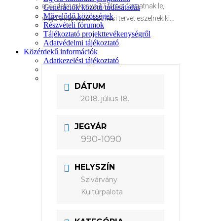
engedelmeskedve 17 filmet forgatnak le,
Generációk közötti tudásátadás
Művelődő közösségek
majd elképesztő szökési tervet eszelnek ki…
Részvételi fórumok
Tájékoztató projekttevékenységről
Adatvédelmi tájékoztató
Közérdekű információk
Adatkezelési tájékoztató
Rendezvényeinkről
Kapcsolat
DÁTUM
2018. július 18.
JEGYÁR
990-1090
HELYSZÍN
Szivárvány
Kultúrpalota