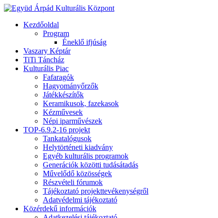
Kezdőoldal
Program
Éneklő ifjúság
Vaszary Képtár
TiTi Táncház
Kulturális Piac
Fafaragók
Hagyományőrzők
Játékkészítők
Keramikusok, fazekasok
Kézművesek
Népi iparművészek
TOP-6.9.2-16 projekt
Tankatalógusok
Helytörténeti kiadvány
Egyéb kulturális programok
Generációk közötti tudásátadás
Művelődő közösségek
Részvételi fórumok
Tájékoztató projekttevékenységről
Adatvédelmi tájékoztató
Közérdekű információk
Adatkezelési tájékoztató