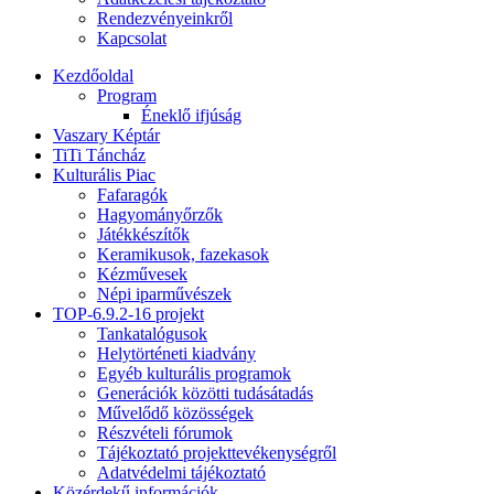
Rendezvényeinkről
Kapcsolat
Kezdőoldal
Program
Éneklő ifjúság
Vaszary Képtár
TiTi Táncház
Kulturális Piac
Fafaragók
Hagyományőrzők
Játékkészítők
Keramikusok, fazekasok
Kézművesek
Népi iparművészek
TOP-6.9.2-16 projekt
Tankatalógusok
Helytörténeti kiadvány
Egyéb kulturális programok
Generációk közötti tudásátadás
Művelődő közösségek
Részvételi fórumok
Tájékoztató projekttevékenységről
Adatvédelmi tájékoztató
Közérdekű információk