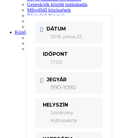
Generációk közötti tudásátadás
Művelődő közösségek
Részvételi fórumok
Tájékoztató projekttevékenységről
Adatvédelmi tájékoztató
DÁTUM
Közérdekű információk
2018. június 22.
Adatkezelési tájékoztató
Rendezvényeinkről
Kapcsolat
IDŐPONT
17:00
JEGYÁR
990-1090
HELYSZÍN
Szivárvány
Kultúrpalota