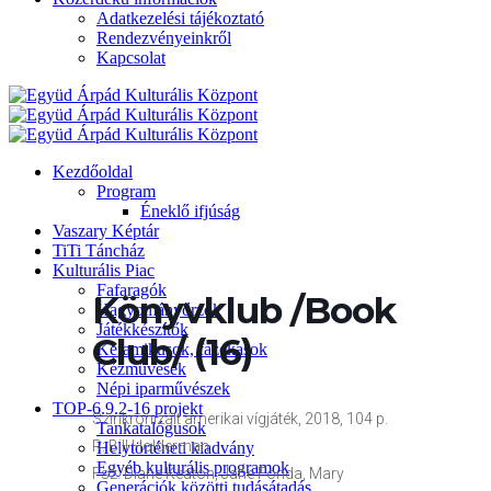
Adatkezelési tájékoztató
Rendezvényeinkről
Kapcsolat
Kezdőoldal
Program
Éneklő ifjúság
Vaszary Képtár
TiTi Táncház
Kulturális Piac
Fafaragók
Könyvklub /Book
Hagyományőrzők
Játékkészítők
Club/ (16)
Keramikusok, fazekasok
Kézművesek
Népi iparművészek
TOP-6.9.2-16 projekt
Szinkronizált amerikai vígjáték, 2018, 104 p.
Tankatalógusok
R: Bill Holderman
Helytörténeti kiadvány
Egyéb kulturális programok
Fsz: Diane Keaton, Jane Fonda, Mary
Generációk közötti tudásátadás