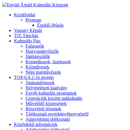
Kezdőoldal
Program
Éneklő ifjúság
Vaszary Képtár
TiTi Táncház
Kulturális Piac
Fafaragók
Hagyományőrzők
Játékkészítők
Keramikusok, fazekasok
Kézművesek
Népi iparművészek
TOP-6.9.2-16 projekt
Tankatalógusok
Helytörténeti kiadvány
Egyéb kulturális programok
Generációk közötti tudásátadás
Művelődő közösségek
Részvételi fórumok
Tájékoztató projekttevékenységről
Adatvédelmi tájékoztató
Közérdekű információk
Adatkezelési tájékoztató