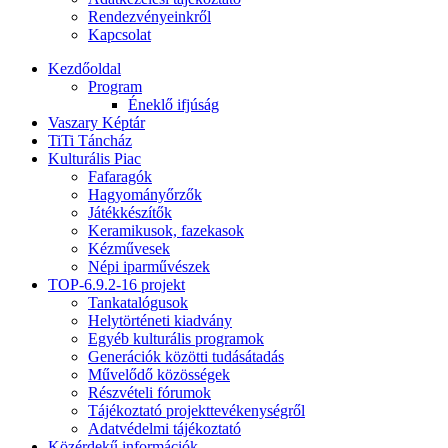
Rendezvényeinkről
Kapcsolat
Kezdőoldal
Program
Éneklő ifjúság
Vaszary Képtár
TiTi Táncház
Kulturális Piac
Fafaragók
Hagyományőrzők
Játékkészítők
Keramikusok, fazekasok
Kézművesek
Népi iparművészek
TOP-6.9.2-16 projekt
Tankatalógusok
Helytörténeti kiadvány
Egyéb kulturális programok
Generációk közötti tudásátadás
Művelődő közösségek
Részvételi fórumok
Tájékoztató projekttevékenységről
Adatvédelmi tájékoztató
Közérdekű információk