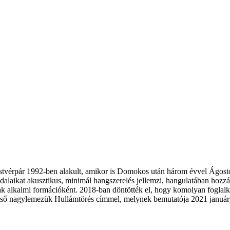
tvérpár 1992-ben alakult, amikor is Domokos után három évvel Ágoston
 dalaikat akusztikus, minimál hangszerelés jellemzi, hangulatában hozzá
ak alkalmi formációként. 2018-ban döntötték el, hogy komolyan foglalk
g első nagylemezük Hullámtörés címmel, melynek bemutatója 2021 januá