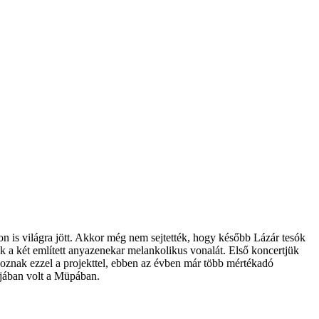
 is világra jött. Akkor még nem sejtették, hogy később Lázár tesók
k a két említett anyazenekar melankolikus vonalát. Első koncertjük
oznak ezzel a projekttel, ebben az évben már több mértékadó
rjában volt a Müpában.