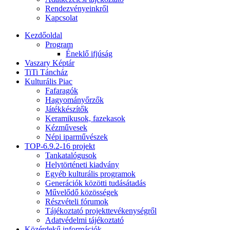
Rendezvényeinkről
Kapcsolat
Kezdőoldal
Program
Éneklő ifjúság
Vaszary Képtár
TiTi Táncház
Kulturális Piac
Fafaragók
Hagyományőrzők
Játékkészítők
Keramikusok, fazekasok
Kézművesek
Népi iparművészek
TOP-6.9.2-16 projekt
Tankatalógusok
Helytörténeti kiadvány
Egyéb kulturális programok
Generációk közötti tudásátadás
Művelődő közösségek
Részvételi fórumok
Tájékoztató projekttevékenységről
Adatvédelmi tájékoztató
Közérdekű információk