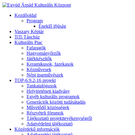
Kezdőoldal
Program
Éneklő ifjúság
Vaszary Képtár
TiTi Táncház
Kulturális Piac
Fafaragók
Hagyományőrzők
Játékkészítők
Keramikusok, fazekasok
Kézművesek
Népi iparművészek
TOP-6.9.2-16 projekt
Tankatalógusok
Helytörténeti kiadvány
Egyéb kulturális programok
Generációk közötti tudásátadás
Művelődő közösségek
Részvételi fórumok
Tájékoztató projekttevékenységről
Adatvédelmi tájékoztató
Közérdekű információk
Adatkezelési tájékoztató