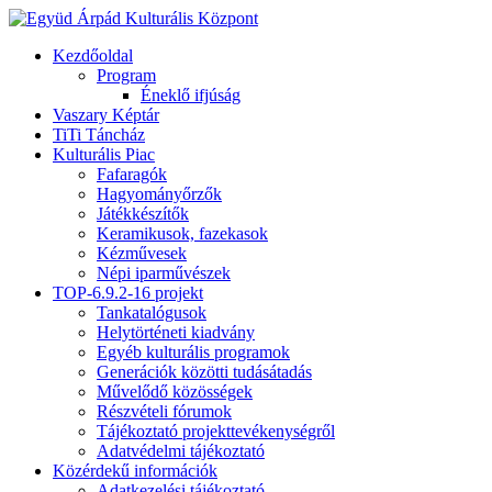
Kezdőoldal
Program
Éneklő ifjúság
Vaszary Képtár
TiTi Táncház
Kulturális Piac
Fafaragók
Hagyományőrzők
Játékkészítők
Keramikusok, fazekasok
Kézművesek
Népi iparművészek
TOP-6.9.2-16 projekt
Tankatalógusok
Helytörténeti kiadvány
Egyéb kulturális programok
Generációk közötti tudásátadás
Művelődő közösségek
Részvételi fórumok
Tájékoztató projekttevékenységről
Adatvédelmi tájékoztató
Közérdekű információk
Adatkezelési tájékoztató