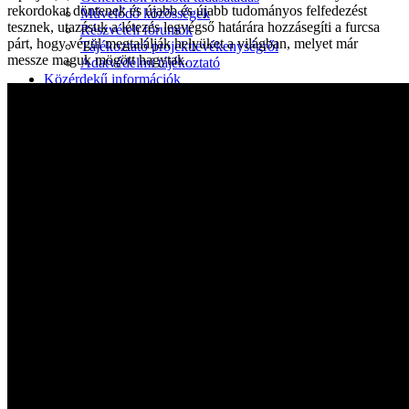
rekordokat döntenek és újabb és újabb tudományos felfedezést
Művelődő közösségek
tesznek, utazásuk a létezés legvégső határára hozzásegíti a furcsa
Részvételi fórumok
párt, hogy végül megtalálják helyüket a világban, melyet már
Tájékoztató projekttevékenységről
messze maguk mögött hagytak.
Adatvédelmi tájékoztató
Közérdekű információk
Adatkezelési tájékoztató
Rendezvényeinkről
Kapcsolat
Kezdőoldal
Program
Éneklő ifjúság
Vaszary Képtár
TiTi Táncház
Kulturális Piac
Fafaragók
Hagyományőrzők
Játékkészítők
Keramikusok, fazekasok
Kézművesek
Népi iparművészek
TOP-6.9.2-16 projekt
Tankatalógusok
Helytörténeti kiadvány
Egyéb kulturális programok