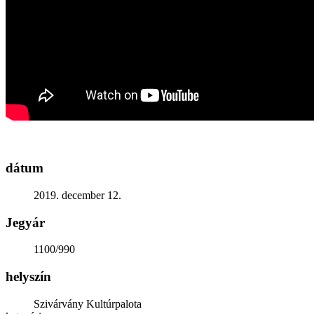
Generációk közötti tudásátadás
Művelődő közösségek
Részvételi fórumok
Tájékoztató projekttevékenységről
Adatvédelmi tájékoztató
Közérdekű információk
Adatkezelési tájékoztató
Rendezvényeinkről
Kapcsolat
dátum
2019. december 12.
Jegyár
1100/990
helyszín
Szivárvány Kultúrpalota