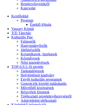
Rendezvényeinkről
Kapcsolat
Kezdőoldal
Program
Éneklő ifjúság
Vaszary Képtár
TiTi Táncház
Kulturális Piac
Fafaragók
Hagyományőrzők
Játékkészítők
Keramikusok, fazekasok
Kézművesek
Népi iparművészek
TOP-6.9.2-16 projekt
Tankatalógusok
Helytörténeti kiadvány
Egyéb kulturális programok
Generációk közötti tudásátadás
Művelődő közösségek
Részvételi fórumok
Tájékoztató projekttevékenységről
Adatvédelmi tájékoztató
Közérdekű információk