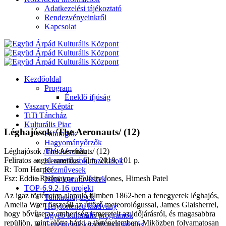
Adatkezelési tájékoztató
Rendezvényeinkről
Kapcsolat
Kezdőoldal
Program
Éneklő ifjúság
Vaszary Képtár
TiTi Táncház
Kulturális Piac
Léghajósok /The Aeronauts/ (12)
Fafaragók
Hagyományőrzők
Léghajósok /The Aeronauts/ (12)
Játékkészítők
Feliratos angol-amerikai film, 2019, 101 p.
Keramikusok, fazekasok
R: Tom Harper
Kézművesek
Fsz: Eddie Redmayne, Felicity Jones, Himesh Patel
Népi iparművészek
TOP-6.9.2-16 projekt
Az igaz történeten alapuló filmben 1862-ben a fenegyerek léghajós,
Tankatalógusok
Amelia Wren összeáll az úttörő meteorológussal, James Glaisherrel,
Helytörténeti kiadvány
hogy bővítse az emberiség ismereteit az időjárásról, és magasabbra
Egyéb kulturális programok
repüljön, mint előtte bárki a történelemben. Miközben folyamatosan
Generációk közötti tudásátadás