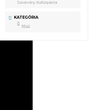
Szivárvány Kultúrpalota
KATEGÓRIA
Mozi