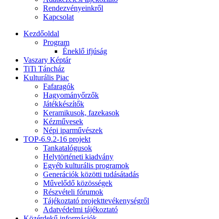
Rendezvényeinkről
Kapcsolat
Kezdőoldal
Program
Éneklő ifjúság
Vaszary Képtár
TiTi Táncház
Kulturális Piac
Fafaragók
Hagyományőrzők
Játékkészítők
Keramikusok, fazekasok
Kézművesek
Népi iparművészek
TOP-6.9.2-16 projekt
Tankatalógusok
Helytörténeti kiadvány
Egyéb kulturális programok
Generációk közötti tudásátadás
Művelődő közösségek
Részvételi fórumok
Tájékoztató projekttevékenységről
Adatvédelmi tájékoztató
Közérdekű információk