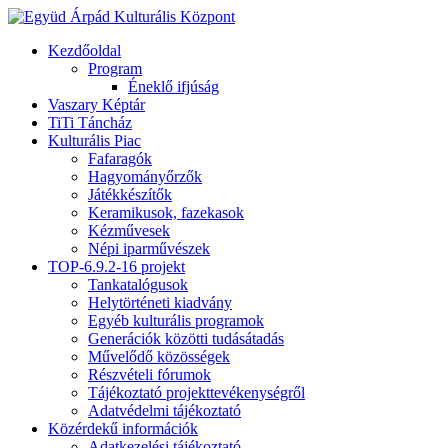
Kezdőoldal
Program
Éneklő ifjúság
Vaszary Képtár
TiTi Táncház
Kulturális Piac
Fafaragók
Hagyományőrzők
Játékkészítők
Keramikusok, fazekasok
Kézművesek
Népi iparművészek
TOP-6.9.2-16 projekt
Tankatalógusok
Helytörténeti kiadvány
Egyéb kulturális programok
Generációk közötti tudásátadás
Művelődő közösségek
Részvételi fórumok
Tájékoztató projekttevékenységről
Adatvédelmi tájékoztató
Közérdekű információk
Adatkezelési tájékoztató