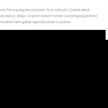
ra, Pierre pedig késve bukkan fel az esküvőn. Családi életük
ádaskodások. Mégis, a három testvér minden viszontagság ellenére
n hármasként támogatják egymást jóban-rosszban…