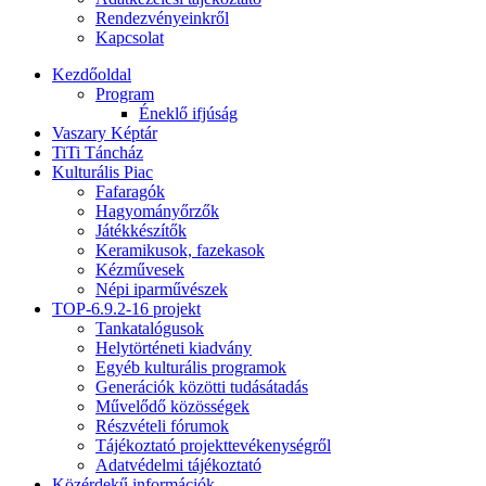
Rendezvényeinkről
Kapcsolat
Kezdőoldal
Program
Éneklő ifjúság
Vaszary Képtár
TiTi Táncház
Kulturális Piac
Fafaragók
Hagyományőrzők
Játékkészítők
Keramikusok, fazekasok
Kézművesek
Népi iparművészek
TOP-6.9.2-16 projekt
Tankatalógusok
Helytörténeti kiadvány
Egyéb kulturális programok
Generációk közötti tudásátadás
Művelődő közösségek
Részvételi fórumok
Tájékoztató projekttevékenységről
Adatvédelmi tájékoztató
Közérdekű információk