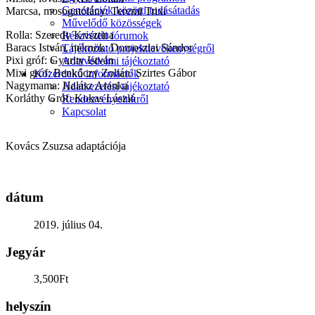
Generációk közötti tudásátadás
Marcsa, mosogatólány: Teremi Trixi
Művelődő közösségek
Rolla: Szeredy Krisztina
Részvételi fórumok
Baracs István, mérnök: Domoszlai Sándor
Tájékoztató projekttevékenységről
Pixi gróf: Gyurity István
Adatvédelmi tájékoztató
Mixi gróf: Benkóczy Zoltán/ Szirtes Gábor
Közérdekű információk
Nagymama: Halász Aranka
Adatkezelési tájékoztató
Korláthy Gróf: Kokas László
Rendezvényeinkről
Kapcsolat
Kovács Zsuzsa adaptációja
dátum
2019. július 04.
Jegyár
3,500Ft
helyszín