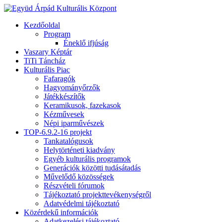
Kezdőoldal
Program
Éneklő ifjúság
Vaszary Képtár
TiTi Táncház
Kulturális Piac
Fafaragók
Hagyományőrzők
Játékkészítők
Keramikusok, fazekasok
Kézművesek
Népi iparművészek
TOP-6.9.2-16 projekt
Tankatalógusok
Helytörténeti kiadvány
Egyéb kulturális programok
Generációk közötti tudásátadás
Művelődő közösségek
Részvételi fórumok
Tájékoztató projekttevékenységről
Adatvédelmi tájékoztató
Közérdekű információk
Adatkezelési tájékoztató