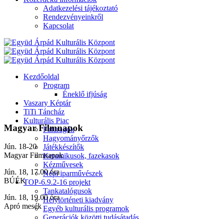
Adatkezelési tájékoztató
Rendezvényeinkről
Kapcsolat
Kezdőoldal
Program
Éneklő ifjúság
Vaszary Képtár
TiTi Táncház
Kulturális Piac
Magyar Filmnapok
Fafaragók
Hagyományőrzők
Jún. 18-20
Játékkészítők
Magyar Filmnapok
Keramikusok, fazekasok
Kézművesek
Jún. 18, 17.00 óra
Népi iparművészek
BÚÉK
TOP-6.9.2-16 projekt
Tankatalógusok
Jún. 18, 19.00 óra
Helytörténeti kiadvány
Apró mesék
Egyéb kulturális programok
Generációk közötti tudásátadás