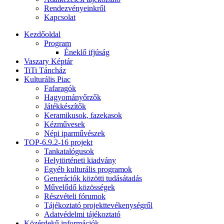
Rendezvényeinkről
Kapcsolat
Kezdőoldal
Program
Éneklő ifjúság
Vaszary Képtár
TiTi Táncház
Kulturális Piac
Fafaragók
Hagyományőrzők
Játékkészítők
Keramikusok, fazekasok
Kézművesek
Népi iparművészek
TOP-6.9.2-16 projekt
Tankatalógusok
Helytörténeti kiadvány
Egyéb kulturális programok
Generációk közötti tudásátadás
Művelődő közösségek
Részvételi fórumok
Tájékoztató projekttevékenységről
Adatvédelmi tájékoztató
Közérdekű információk