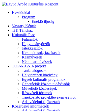
Kezdőoldal
Program
Éneklő ifjúság
Vaszary Képtár
TiTi Táncház
Kulturális Piac
Fafaragók
Hagyományőrzők
Játékkészítők
Keramikusok, fazekasok
Kézművesek
Népi iparművészek
TOP-6.9.2-16 projekt
Tankatalógusok
Helytörténeti kiadvány
Egyéb kulturális programok
Generációk közötti tudásátadás
Művelődő közösségek
Részvételi fórumok
Tájékoztató projekttevékenységről
Adatvédelmi tájékoztató
Közérdekű információk
Adatkezelési tájékoztató