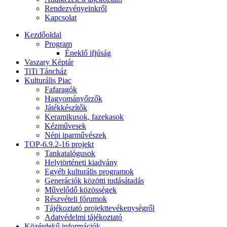
Rendezvényeinkről
Kapcsolat
Kezdőoldal
Program
Éneklő ifjúság
Vaszary Képtár
TiTi Táncház
Kulturális Piac
Fafaragók
Hagyományőrzők
Játékkészítők
Keramikusok, fazekasok
Kézművesek
Népi iparművészek
TOP-6.9.2-16 projekt
Tankatalógusok
Helytörténeti kiadvány
Egyéb kulturális programok
Generációk közötti tudásátadás
Művelődő közösségek
Részvételi fórumok
Tájékoztató projekttevékenységről
Adatvédelmi tájékoztató
Közérdekű információk