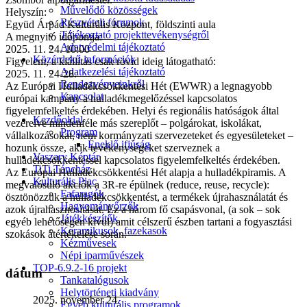
Művelődő közösségek
Helyszín:
Részvételi fórumok
Együd Árpád Kulturális Központ, földszinti aula
Tájékoztató projekttevékenységről
A megnyitó időpontja:
Adatvédelmi tájékoztató
2025. 11. 24. 10:00
Közérdekű információk
Figyelem, a kiállítás csak rövid ideig látogatható:
Adatkezelési tájékoztató
2025. 11. 24-28.
Rendezvényeinkről
Az Európai Hulladékcsökkentési Hét (EWWR) a legnagyobb
Kapcsolat
európai kampány a hulladékmegelőzéssel kapcsolatos
figyelemfelkeltés érdekében. Helyi és regionális hatóságok által
Kezdőoldal
vezérelve mindenféle más szereplőt – polgárokat, iskolákat,
Program
vállalkozásokat, nem kormányzati szervezeteket és egyesületeket –
Éneklő ifjúság
hozunk össze, akik tevékenységeket szerveznek a
Vaszary Képtár
hulladékcsökkentéssel kapcsolatos figyelemfelkeltés érdekében.
TiTi Táncház
Az Európai Hulladékcsökkentési Hét alapja a hulladékpiramis. A
Kulturális Piac
megvalósuló akciók a 3R-re épülnek (reduce, reuse, recycle):
Fafaragók
ösztönözzük a hulladékcsökkentést, a termékek újrahasználatát és
Hagyományőrzők
azok újrahasznosítását. Ez a három fő csapásvonal, (a sok – sok
Játékkészítők
egyéb lehetőségen kívül) amit célszerű észben tartani a fogyasztási
Keramikusok, fazekasok
szokások átértékelése során.
Kézművesek
Népi iparművészek
TOP-6.9.2-16 projekt
dátum
Tankatalógusok
Helytörténeti kiadvány
2025. november 24.
Egyéb kulturális programok