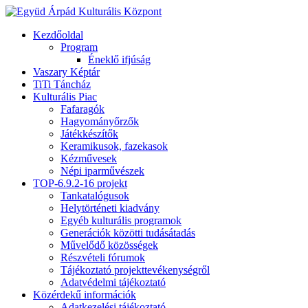
Kezdőoldal
Program
Éneklő ifjúság
Vaszary Képtár
TiTi Táncház
Kulturális Piac
Fafaragók
Hagyományőrzők
Játékkészítők
Keramikusok, fazekasok
Kézművesek
Népi iparművészek
TOP-6.9.2-16 projekt
Tankatalógusok
Helytörténeti kiadvány
Egyéb kulturális programok
Generációk közötti tudásátadás
Művelődő közösségek
Részvételi fórumok
Tájékoztató projekttevékenységről
Adatvédelmi tájékoztató
Közérdekű információk
Adatkezelési tájékoztató