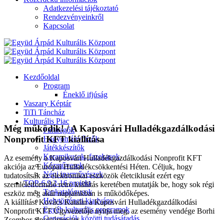
Adatkezelési tájékoztató
Rendezvényeinkről
Kapcsolat
Kezdőoldal
Program
Éneklő ifjúság
Vaszary Képtár
TiTi Táncház
Kulturális Piac
Még működik! / A Kaposvári Hulladékgazdálkodási
Fafaragók
Nonprofit KFT kiállítása
Hagyományőrzők
Játékkészítők
Keramikusok, fazekasok
Az esemény a Kaposvári Hulladékgazdálkodási Nonprofit KFT
Kézművesek
akciója az Európai Hulladékcsökkentési Héten. Céljuk, hogy
Népi iparművészek
tudatosítsák az elektronikai eszközök életciklusát ezért egy
TOP-6.9.2-16 projekt
szemléletformáló retro kiállítás keretében mutatják be, hogy sok régi
Tankatalógusok
eszköz még akár napjainkban is működőképes.
Helytörténeti kiadvány
A kiállítást Kovács Katalin a Kaposvári Hulladékgazdálkodási
Egyéb kulturális programok
Nonprofit KFT Ügyvezetője nyitja meg, az esemény vendége Borhi
Generációk közötti tudásátadás
Zsombor alpolgármester.