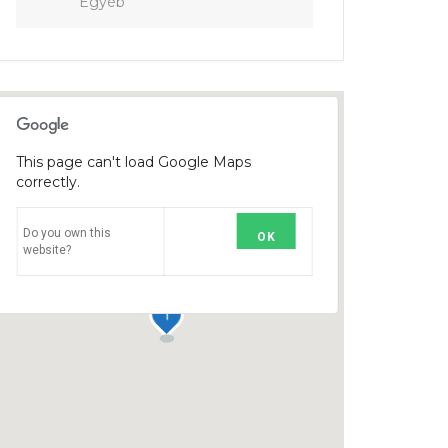
Egyéb
This page can't load Google Maps
correctly.
Do you own this
OK
website?
1