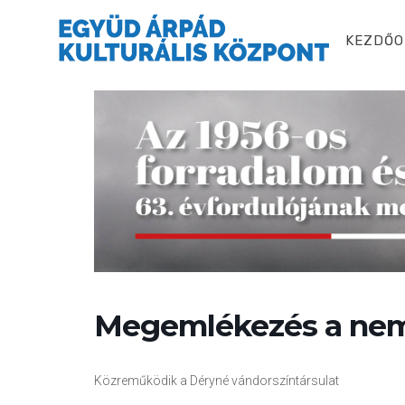
KEZDŐO
Megemlékezés a nem
Közreműködik a Déryné vándorszíntársulat