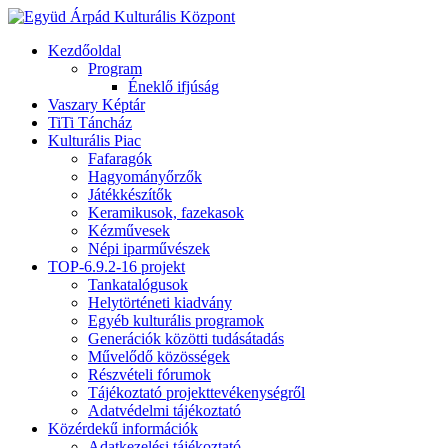
Kezdőoldal
Program
Éneklő ifjúság
Vaszary Képtár
TiTi Táncház
Kulturális Piac
Fafaragók
Hagyományőrzők
Játékkészítők
Keramikusok, fazekasok
Kézművesek
Népi iparművészek
TOP-6.9.2-16 projekt
Tankatalógusok
Helytörténeti kiadvány
Egyéb kulturális programok
Generációk közötti tudásátadás
Művelődő közösségek
Részvételi fórumok
Tájékoztató projekttevékenységről
Adatvédelmi tájékoztató
Közérdekű információk
Adatkezelési tájékoztató