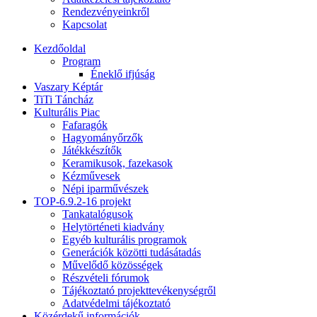
Rendezvényeinkről
Kapcsolat
Kezdőoldal
Program
Éneklő ifjúság
Vaszary Képtár
TiTi Táncház
Kulturális Piac
Fafaragók
Hagyományőrzők
Játékkészítők
Keramikusok, fazekasok
Kézművesek
Népi iparművészek
TOP-6.9.2-16 projekt
Tankatalógusok
Helytörténeti kiadvány
Egyéb kulturális programok
Generációk közötti tudásátadás
Művelődő közösségek
Részvételi fórumok
Tájékoztató projekttevékenységről
Adatvédelmi tájékoztató
Közérdekű információk