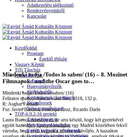
Adatkezelési tájékoztató
Rendezvényeinkről
Kapcsolat
Kezdőoldal
Program
Éneklő ifjúság
Vaszary Képtár
TiTi Táncház
Mindenki tudja /Todos lo saben/ (16) – 8. Mozinet
Kulturális Piac
Filmnapok / and the Oscar goes to…
Fafaragók
Hagyományőrzők
Játékkészítők
Mindenki tudja /Todos lo saben/ (16)
Keramikusok, fazekasok
Feliratos spanyol-francia-olasz film, 2018, 132 p.
Kézművesek
R: Asghar Farhadi
Népi iparművészek
Fsz: Javier Bardem, Penélope Cruz, Ricardo Darín
TOP-6.9.2-16 projekt
Tankatalógusok
Laura Buenos Airesben él, de arra készül, hogy két gyerekével
Helytörténeti kiadvány
együtt hazatérjen Spanyolországba, egy Madrid közelében fekvő
Egyéb kulturális programok
városba, hogy részt vegyen a nővére esküvőjén. A hazaúton
Generációk közötti tudásátadás
azonban olyan váratlan események történnek, amelyek titkokat