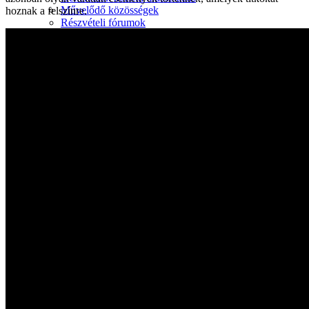
Művelődő közösségek
hoznak a felszínre.
Részvételi fórumok
Tájékoztató projekttevékenységről
Adatvédelmi tájékoztató
Közérdekű információk
Adatkezelési tájékoztató
Rendezvényeinkről
Kapcsolat
Kezdőoldal
Program
Éneklő ifjúság
Vaszary Képtár
TiTi Táncház
Kulturális Piac
Fafaragók
Hagyományőrzők
Játékkészítők
Keramikusok, fazekasok
Kézművesek
Népi iparművészek
TOP-6.9.2-16 projekt
Tankatalógusok
Helytörténeti kiadvány
Egyéb kulturális programok