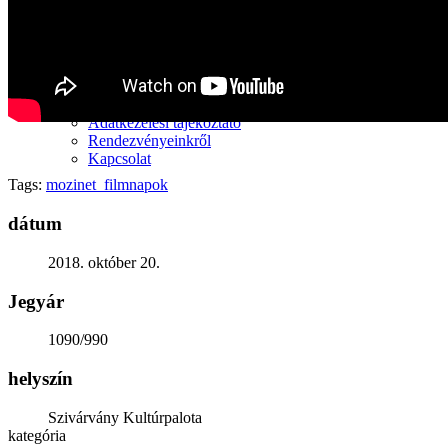
Generációk közötti tudásátadás
Művelődő közösségek
Részvételi fórumok
Tájékoztató projekttevékenységről
Adatvédelmi tájékoztató
Közérdekű információk
Adatkezelési tájékoztató
Rendezvényeinkről
Kapcsolat
Tags:
mozinet_filmnapok
dátum
2018. október 20.
Jegyár
1090/990
helyszín
Szivárvány Kultúrpalota
kategória