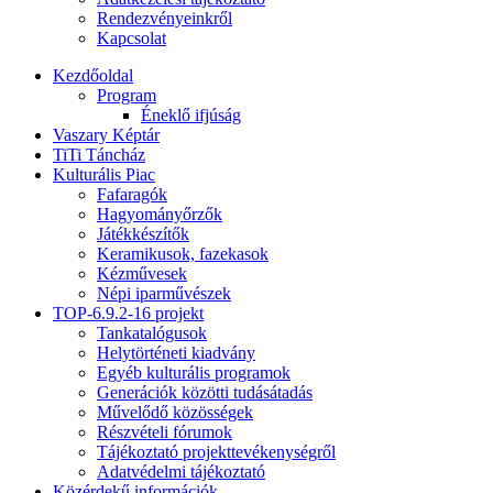
Rendezvényeinkről
Kapcsolat
Kezdőoldal
Program
Éneklő ifjúság
Vaszary Képtár
TiTi Táncház
Kulturális Piac
Fafaragók
Hagyományőrzők
Játékkészítők
Keramikusok, fazekasok
Kézművesek
Népi iparművészek
TOP-6.9.2-16 projekt
Tankatalógusok
Helytörténeti kiadvány
Egyéb kulturális programok
Generációk közötti tudásátadás
Művelődő közösségek
Részvételi fórumok
Tájékoztató projekttevékenységről
Adatvédelmi tájékoztató
Közérdekű információk