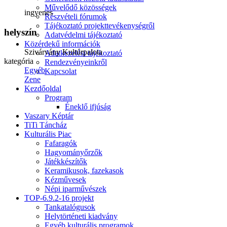
Művelődő közösségek
ingyenes
Részvételi fórumok
Tájékoztató projekttevékenységről
helyszín
Adatvédelmi tájékoztató
Közérdekű információk
Szivárvány Kultúrpalota
Adatkezelési tájékoztató
kategória
Rendezvényeinkről
Egyéb
Kapcsolat
Zene
Kezdőoldal
Program
Éneklő ifjúság
Vaszary Képtár
TiTi Táncház
Kulturális Piac
Fafaragók
Hagyományőrzők
Játékkészítők
Keramikusok, fazekasok
Kézművesek
Népi iparművészek
TOP-6.9.2-16 projekt
Tankatalógusok
Helytörténeti kiadvány
Egyéb kulturális programok