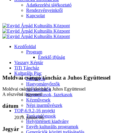
Adatkezelési tájékoztató
Rendezvényeinkről
Kapcsolat
Kezdőoldal
Program
Éneklő ifjúság
Vaszary Képtár
TiTi Táncház
Kulturális Piac
Moldvai csángó táncház a Juhos Együttessel
Fafaragók
Hagyományőrzők
Moldvai csángó táncház a Juhos Együttessel
Játékkészítők
A részvétel ingyenes!
Keramikusok, fazekasok
Kézművesek
Népi iparművészek
dátum
TOP-6.9.2-16 projekt
Tankatalógusok
2019. június 06.
Helytörténeti kiadvány
Egyéb kulturális programok
Jegyár
Generációk közötti tudásátadás