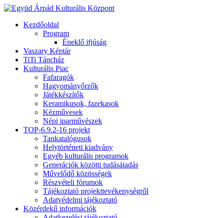
Kezdőoldal
Program
Éneklő ifjúság
Vaszary Képtár
TiTi Táncház
Kulturális Piac
Fafaragók
Hagyományőrzők
Játékkészítők
Keramikusok, fazekasok
Kézművesek
Népi iparművészek
TOP-6.9.2-16 projekt
Tankatalógusok
Helytörténeti kiadvány
Egyéb kulturális programok
Generációk közötti tudásátadás
Művelődő közösségek
Részvételi fórumok
Tájékoztató projekttevékenységről
Adatvédelmi tájékoztató
Közérdekű információk
Adatkezelési tájékoztató