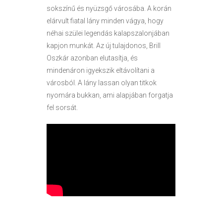
sokszínű és nyüzsgő városába. A korán
elárvult fiatal lány minden vágya, hogy
néhai szülei legendás kalapszalonjában
kapjon munkát. Az új tulajdonos, Brill
Oszkár azonban elutasítja, és
mindenáron igyekszik eltávolítani a
városból. A lány lassan olyan titkok
nyomára bukkan, ami alapjában forgatja
fel sorsát.