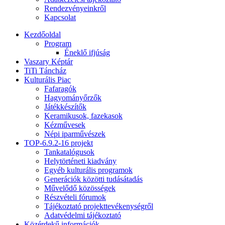
Rendezvényeinkről
Kapcsolat
Kezdőoldal
Program
Éneklő ifjúság
Vaszary Képtár
TiTi Táncház
Kulturális Piac
Fafaragók
Hagyományőrzők
Játékkészítők
Keramikusok, fazekasok
Kézművesek
Népi iparművészek
TOP-6.9.2-16 projekt
Tankatalógusok
Helytörténeti kiadvány
Egyéb kulturális programok
Generációk közötti tudásátadás
Művelődő közösségek
Részvételi fórumok
Tájékoztató projekttevékenységről
Adatvédelmi tájékoztató
Közérdekű információk