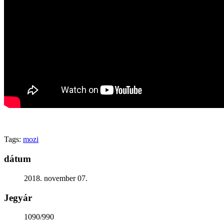
Generációk közötti tudásátadás
Művelődő közösségek
Részvételi fórumok
Tájékoztató projekttevékenységről
Adatvédelmi tájékoztató
Közérdekű információk
Adatkezelési tájékoztató
Rendezvényeinkről
Kapcsolat
Tags:
mozi
dátum
2018. november 07.
Jegyár
1090/990