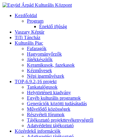
Kezdőoldal
Program
Éneklő ifjúság
Vaszary Képtár
TiTi Táncház
Kulturális Piac
Fafaragók
Hagyományőrzők
Játékkészítők
Keramikusok, fazekasok
Kézművesek
Népi iparművészek
TOP-6.9.2-16 projekt
Tankatalógusok
Helytörténeti kiadvány
Egyéb kulturális programok
Generációk közötti tudásátadás
Művelődő közösségek
Részvételi fórumok
Tájékoztató projekttevékenységről
Adatvédelmi tájékoztató
Közérdekű információk
Adatkezelési tájékoztató