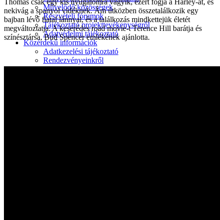
Thomas csak egy kis nyugalomra vágyik, ezért fogja a Harley-át, és
Művelődő közösségek
nekivág a spanyol vidéknek. Ám útközben összetalálkozik egy
Részvételi fórumok
bajban lévő fiatal lánnyal, és a találkozás mindkettejük életét
Tájékoztató projekttevékenységről
megváltoztatja. A keserédes road movie-t Terence Hill barátja és
Adatvédelmi tájékoztató
színésztársa, Bud Spencer emlékének ajánlotta.
Közérdekű információk
Adatkezelési tájékoztató
Rendezvényeinkről
Kapcsolat
Kezdőoldal
Program
Éneklő ifjúság
Vaszary Képtár
TiTi Táncház
Kulturális Piac
Fafaragók
Hagyományőrzők
Játékkészítők
Keramikusok, fazekasok
Kézművesek
Népi iparművészek
TOP-6.9.2-16 projekt
Tankatalógusok
Helytörténeti kiadvány
Egyéb kulturális programok