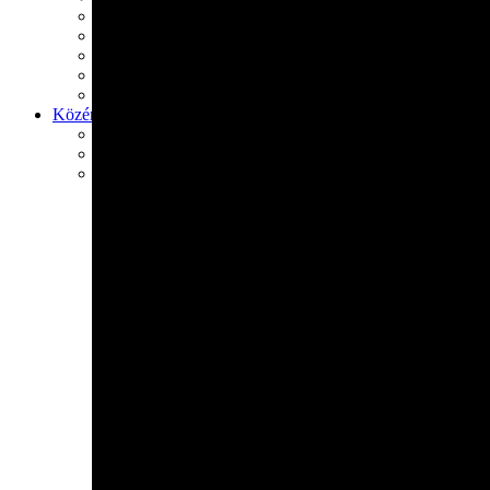
Generációk közötti tudásátadás
Művelődő közösségek
Részvételi fórumok
Tájékoztató projekttevékenységről
Adatvédelmi tájékoztató
Közérdekű információk
Adatkezelési tájékoztató
Rendezvényeinkről
Kapcsolat