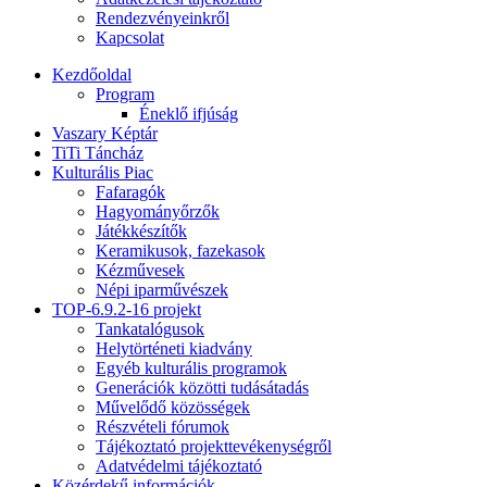
Rendezvényeinkről
Kapcsolat
Kezdőoldal
Program
Éneklő ifjúság
Vaszary Képtár
TiTi Táncház
Kulturális Piac
Fafaragók
Hagyományőrzők
Játékkészítők
Keramikusok, fazekasok
Kézművesek
Népi iparművészek
TOP-6.9.2-16 projekt
Tankatalógusok
Helytörténeti kiadvány
Egyéb kulturális programok
Generációk közötti tudásátadás
Művelődő közösségek
Részvételi fórumok
Tájékoztató projekttevékenységről
Adatvédelmi tájékoztató
Közérdekű információk