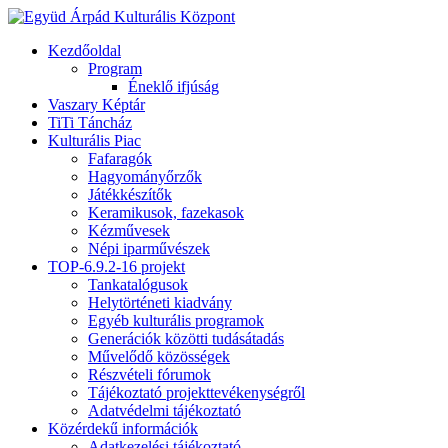
Kezdőoldal
Program
Éneklő ifjúság
Vaszary Képtár
TiTi Táncház
Kulturális Piac
Fafaragók
Hagyományőrzők
Játékkészítők
Keramikusok, fazekasok
Kézművesek
Népi iparművészek
TOP-6.9.2-16 projekt
Tankatalógusok
Helytörténeti kiadvány
Egyéb kulturális programok
Generációk közötti tudásátadás
Művelődő közösségek
Részvételi fórumok
Tájékoztató projekttevékenységről
Adatvédelmi tájékoztató
Közérdekű információk
Adatkezelési tájékoztató