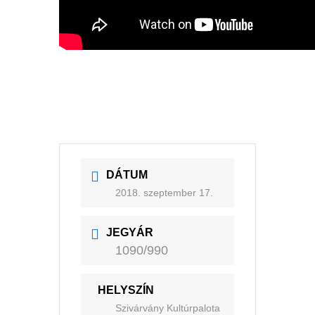
DÁTUM
2018. szeptember 17.
JEGYÁR
1090/990
HELYSZÍN
Szivárvány Kultúrpalota