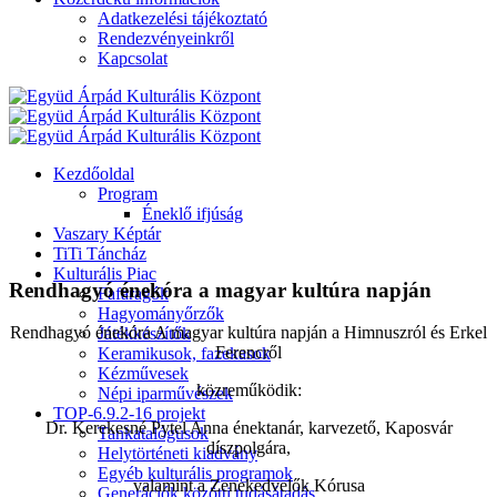
Adatkezelési tájékoztató
Rendezvényeinkről
Kapcsolat
Kezdőoldal
Program
Éneklő ifjúság
Vaszary Képtár
TiTi Táncház
Kulturális Piac
Rendhagyó énekóra a magyar kultúra napján
Fafaragók
Hagyományőrzők
Rendhagyó énekóra A magyar kultúra napján a Himnuszról és Erkel
Játékkészítők
Ferencről
Keramikusok, fazekasok
Kézművesek
közreműködik:
Népi iparművészek
TOP-6.9.2-16 projekt
Dr. Kerekesné Pytel Anna énektanár, karvezető, Kaposvár
Tankatalógusok
díszpolgára,
Helytörténeti kiadvány
Egyéb kulturális programok
valamint a Zenekedvelők Kórusa
Generációk közötti tudásátadás