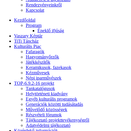
Rendezvényeinkről
Kapcsolat
Kezdőoldal
Program
Éneklő ifjúság
Vaszary Képtár
TiTi Táncház
Kulturális Piac
Fafaragók
Hagyományőrzők
Játékkészítők
Keramikusok, fazekasok
Kézművesek
Népi iparművészek
TOP-6.9.2-16 projekt
Tankatalógusok
Helytörténeti kiadvány
Egyéb kulturális programok
Generációk közötti tudásátadás
Művelődő közösségek
Részvételi fórumok
Tájékoztató projekttevékenységről
Adatvédelmi tájékoztató
Közérdekű információk