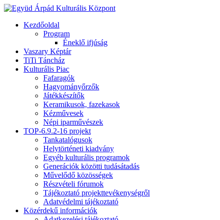
Kezdőoldal
Program
Éneklő ifjúság
Vaszary Képtár
TiTi Táncház
Kulturális Piac
Fafaragók
Hagyományőrzők
Játékkészítők
Keramikusok, fazekasok
Kézművesek
Népi iparművészek
TOP-6.9.2-16 projekt
Tankatalógusok
Helytörténeti kiadvány
Egyéb kulturális programok
Generációk közötti tudásátadás
Művelődő közösségek
Részvételi fórumok
Tájékoztató projekttevékenységről
Adatvédelmi tájékoztató
Közérdekű információk
Adatkezelési tájékoztató