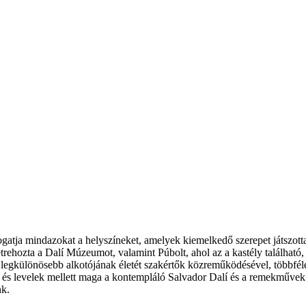
tja mindazokat a helyszíneket, amelyek kiemelkedő szerepet játszottak 
létrehozta a Dalí Múzeumot, valamint Púbolt, ahol az a kastély található,
ik legkülönösebb alkotójának életét szakértők közreműködésével, többf
k és levelek mellett maga a kontempláló Salvador Dalí és a remekművek f
nk.