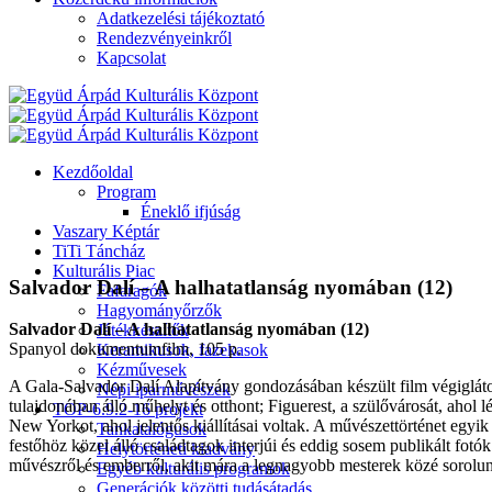
Adatkezelési tájékoztató
Rendezvényeinkről
Kapcsolat
Kezdőoldal
Program
Éneklő ifjúság
Vaszary Képtár
TiTi Táncház
Kulturális Piac
Salvador Dalí – A halhatatlanság nyomában (12)
Fafaragók
Hagyományőrzők
Salvador Dalí – A halhatatlanság nyomában (12)
Játékkészítők
Spanyol dokumentumfilm, 105 p.
Keramikusok, fazekasok
Kézművesek
A Gala-Salvador Dalí Alapítvány gondozásában készült film végiglátoga
Népi iparművészek
tulajdonában álló műhelyt és otthont; Figuerest, a szülővárosát, ahol 
TOP-6.9.2-16 projekt
New Yorkot, ahol jelentős kiállításai voltak. A művészettörténet egy
Tankatalógusok
festőhöz közel álló családtagok interjúi és eddig sosem publikált fotó
Helytörténeti kiadvány
művészről és emberről, akit mára a legnagyobb mesterek közé sorolu
Egyéb kulturális programok
Generációk közötti tudásátadás