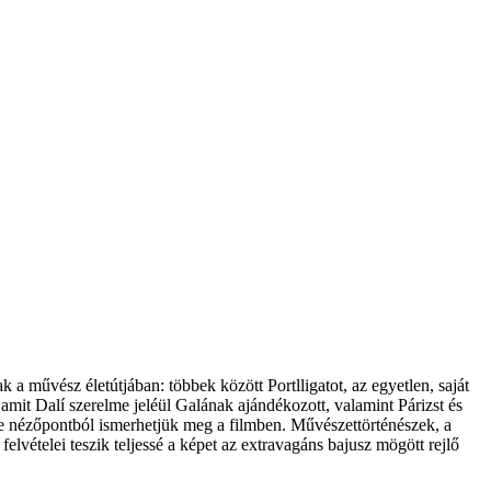
a művész életútjában: többek között Portlligatot, az egyetlen, saját
 amit Dalí szerelme jeléül Galának ajándékozott, valamint Párizst és
éle nézőpontból ismerhetjük meg a filmben. Művészettörténészek, a
elvételei teszik teljessé a képet az extravagáns bajusz mögött rejlő