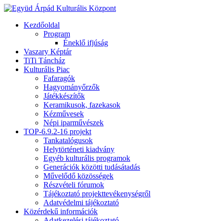
Kezdőoldal
Program
Éneklő ifjúság
Vaszary Képtár
TiTi Táncház
Kulturális Piac
Fafaragók
Hagyományőrzők
Játékkészítők
Keramikusok, fazekasok
Kézművesek
Népi iparművészek
TOP-6.9.2-16 projekt
Tankatalógusok
Helytörténeti kiadvány
Egyéb kulturális programok
Generációk közötti tudásátadás
Művelődő közösségek
Részvételi fórumok
Tájékoztató projekttevékenységről
Adatvédelmi tájékoztató
Közérdekű információk
Adatkezelési tájékoztató