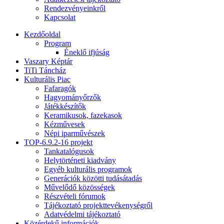
Rendezvényeinkről
Kapcsolat
Kezdőoldal
Program
Éneklő ifjúság
Vaszary Képtár
TiTi Táncház
Kulturális Piac
Fafaragók
Hagyományőrzők
Játékkészítők
Keramikusok, fazekasok
Kézművesek
Népi iparművészek
TOP-6.9.2-16 projekt
Tankatalógusok
Helytörténeti kiadvány
Egyéb kulturális programok
Generációk közötti tudásátadás
Művelődő közösségek
Részvételi fórumok
Tájékoztató projekttevékenységről
Adatvédelmi tájékoztató
Közérdekű információk