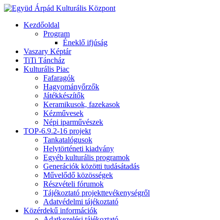
Kezdőoldal
Program
Éneklő ifjúság
Vaszary Képtár
TiTi Táncház
Kulturális Piac
Fafaragók
Hagyományőrzők
Játékkészítők
Keramikusok, fazekasok
Kézművesek
Népi iparművészek
TOP-6.9.2-16 projekt
Tankatalógusok
Helytörténeti kiadvány
Egyéb kulturális programok
Generációk közötti tudásátadás
Művelődő közösségek
Részvételi fórumok
Tájékoztató projekttevékenységről
Adatvédelmi tájékoztató
Közérdekű információk
Adatkezelési tájékoztató