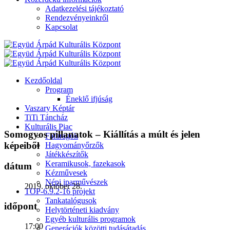
Adatkezelési tájékoztató
Rendezvényeinkről
Kapcsolat
Kezdőoldal
Program
Éneklő ifjúság
Vaszary Képtár
TiTi Táncház
Kulturális Piac
Somogyos pillanatok – Kiállítás a múlt és jelen
Fafaragók
képeiből
Hagyományőrzők
Játékkészítők
Keramikusok, fazekasok
dátum
Kézművesek
Népi iparművészek
2019. október 28.
TOP-6.9.2-16 projekt
Tankatalógusok
időpont
Helytörténeti kiadvány
Egyéb kulturális programok
17:00
Generációk közötti tudásátadás