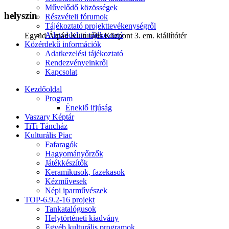
Művelődő közösségek
helyszín
Részvételi fórumok
Tájékoztató projekttevékenységről
Adatvédelmi tájékoztató
Együd Árpád Kulturális Központ 3. em. kiállítótér
Közérdekű információk
Adatkezelési tájékoztató
Rendezvényeinkről
Kapcsolat
Kezdőoldal
Program
Éneklő ifjúság
Vaszary Képtár
TiTi Táncház
Kulturális Piac
Fafaragók
Hagyományőrzők
Játékkészítők
Keramikusok, fazekasok
Kézművesek
Népi iparművészek
TOP-6.9.2-16 projekt
Tankatalógusok
Helytörténeti kiadvány
Egyéb kulturális programok