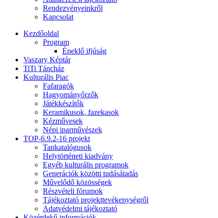
Rendezvényeinkről
Kapcsolat
Kezdőoldal
Program
Éneklő ifjúság
Vaszary Képtár
TiTi Táncház
Kulturális Piac
Fafaragók
Hagyományőrzők
Játékkészítők
Keramikusok, fazekasok
Kézművesek
Népi iparművészek
TOP-6.9.2-16 projekt
Tankatalógusok
Helytörténeti kiadvány
Egyéb kulturális programok
Generációk közötti tudásátadás
Művelődő közösségek
Részvételi fórumok
Tájékoztató projekttevékenységről
Adatvédelmi tájékoztató
Közérdekű információk