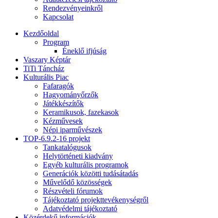
Rendezvényeinkről
Kapcsolat
Kezdőoldal
Program
Éneklő ifjúság
Vaszary Képtár
TiTi Táncház
Kulturális Piac
Fafaragók
Hagyományőrzők
Játékkészítők
Keramikusok, fazekasok
Kézművesek
Népi iparművészek
TOP-6.9.2-16 projekt
Tankatalógusok
Helytörténeti kiadvány
Egyéb kulturális programok
Generációk közötti tudásátadás
Művelődő közösségek
Részvételi fórumok
Tájékoztató projekttevékenységről
Adatvédelmi tájékoztató
Közérdekű információk