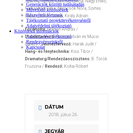
Szalma Tamás, Ivancsics Ilona, Nagy Enikő,
Generációk közötti tudásátadás
Farkasházi Réka, Nemcsók Nóra, Szirtes
Művelődő közösségek
Részvételi fórumok
Balázs, Gieler Csaba, Király Adrián
Tájékoztató projekttevékenységről
Adatvédelmi tájékoztató
Fordította:
Márton András /
Közérdekű információk
Adatkezelési tájékoztató
Díszlettervező:
Szlávik István és Mucsi
Rendezvényeinkről
Balázs /
Jelmeztervező:
Harák Judit /
Kapcsolat
Hang- és fénytechnika:
Kiss Tibor /
Dramaturg/Rendezőasszisztens:
B. Török
Fruzsina
/
Rendező:
Koltai Róbert
DÁTUM
2018. július 26.
JEGYÁR