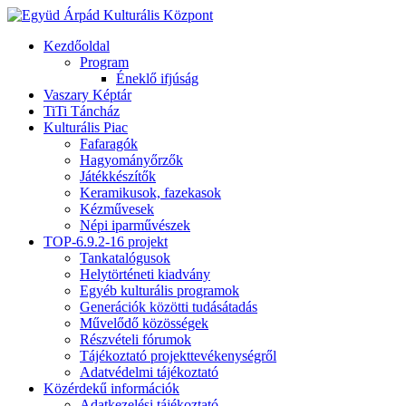
Kezdőoldal
Program
Éneklő ifjúság
Vaszary Képtár
TiTi Táncház
Kulturális Piac
Fafaragók
Hagyományőrzők
Játékkészítők
Keramikusok, fazekasok
Kézművesek
Népi iparművészek
TOP-6.9.2-16 projekt
Tankatalógusok
Helytörténeti kiadvány
Egyéb kulturális programok
Generációk közötti tudásátadás
Művelődő közösségek
Részvételi fórumok
Tájékoztató projekttevékenységről
Adatvédelmi tájékoztató
Közérdekű információk
Adatkezelési tájékoztató