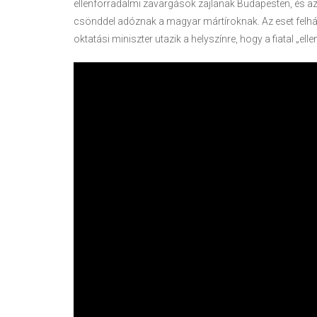
ellenforradalmi zavargások zajlanak Budapesten, és az
csönddel adóznak a magyar mártíroknak. Az eset felh
oktatási miniszter utazik a helyszínre, hogy a fiatal „e