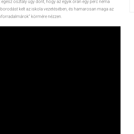
 egész osztály úgy dönt, hogy az egyik órán egy perc néma
áborodást kelt az iskola vezetésében, és hamarosan maga az
llenforradalmárok” körmére nézzen.