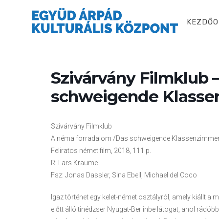
KEZDŐO
Szivárvány Filmklub 
schweigende Klassen
Szivárvány Filmklub
A néma forradalom /Das schweigende Klassenzimmer
Feliratos német film, 2018, 111 p.
R: Lars Kraume
Fsz: Jonas Dassler, Sina Ebell, Michael del Coco
Igaz történet egy kelet-német osztályról, amely kiállt 
előtt álló tinédzser Nyugat-Berlinbe látogat, ahol rád