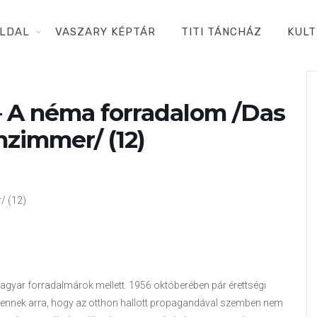
LDAL
VASZARY KÉPTÁR
TITI TÁNCHÁZ
KULT
– A néma forradalom /Das
zimmer/ (12)
/ (12)
a magyar forradalmárok mellett. 1956 októberében pár érettségi
öbbennek arra, hogy az otthon hallott propagandával szemben nem