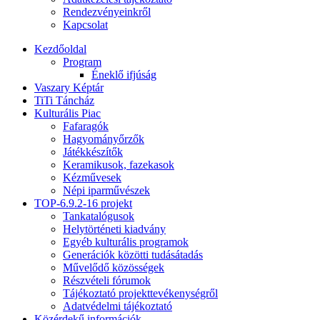
Rendezvényeinkről
Kapcsolat
Kezdőoldal
Program
Éneklő ifjúság
Vaszary Képtár
TiTi Táncház
Kulturális Piac
Fafaragók
Hagyományőrzők
Játékkészítők
Keramikusok, fazekasok
Kézművesek
Népi iparművészek
TOP-6.9.2-16 projekt
Tankatalógusok
Helytörténeti kiadvány
Egyéb kulturális programok
Generációk közötti tudásátadás
Művelődő közösségek
Részvételi fórumok
Tájékoztató projekttevékenységről
Adatvédelmi tájékoztató
Közérdekű információk