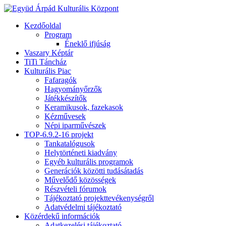
Kezdőoldal
Program
Éneklő ifjúság
Vaszary Képtár
TiTi Táncház
Kulturális Piac
Fafaragók
Hagyományőrzők
Játékkészítők
Keramikusok, fazekasok
Kézművesek
Népi iparművészek
TOP-6.9.2-16 projekt
Tankatalógusok
Helytörténeti kiadvány
Egyéb kulturális programok
Generációk közötti tudásátadás
Művelődő közösségek
Részvételi fórumok
Tájékoztató projekttevékenységről
Adatvédelmi tájékoztató
Közérdekű információk
Adatkezelési tájékoztató