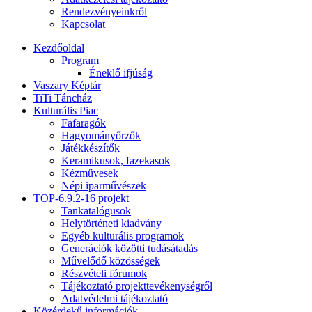
Rendezvényeinkről
Kapcsolat
Kezdőoldal
Program
Éneklő ifjúság
Vaszary Képtár
TiTi Táncház
Kulturális Piac
Fafaragók
Hagyományőrzők
Játékkészítők
Keramikusok, fazekasok
Kézművesek
Népi iparművészek
TOP-6.9.2-16 projekt
Tankatalógusok
Helytörténeti kiadvány
Egyéb kulturális programok
Generációk közötti tudásátadás
Művelődő közösségek
Részvételi fórumok
Tájékoztató projekttevékenységről
Adatvédelmi tájékoztató
Közérdekű információk