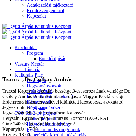
Adatkezelési tájékoztató
Rendezvényeinkről
Kapcsolat
Kezdőoldal
Program
Éneklő ifjúság
Vaszary Képtár
TiTi Táncház
Kulturális Piac
Traccs – Dr. Csókay András
Fafaragók
Hagyományőrzők
Traccs! Kaposvár legújabb beszélgető-est sorozatának vendége Dr.
Játékkészítők
Csókay András Prima Primissima-díjas, a Magyar Köztársasági
Keramikusok, fazekasok
Érdemrend középkeresztjével kitüntetett idegsebész, agykutató!
Kézművesek
Jegyek online:
jegy.hu
Népi iparművészek
Jegyek személyesen: Tourinform Kaposvár
TOP-6.9.2-16 projekt
Helyszín: Együd Árpád Kulturális Központ (AGÓRA)
Tankatalógusok
Cím: 7400 Kaposvár, Nagy Imre tér 2.
Helytörténeti kiadvány
Kapunyitás: 17:30
Egyéb kulturális programok
Kezdés: 18:00
Generációk közötti tudásátadás