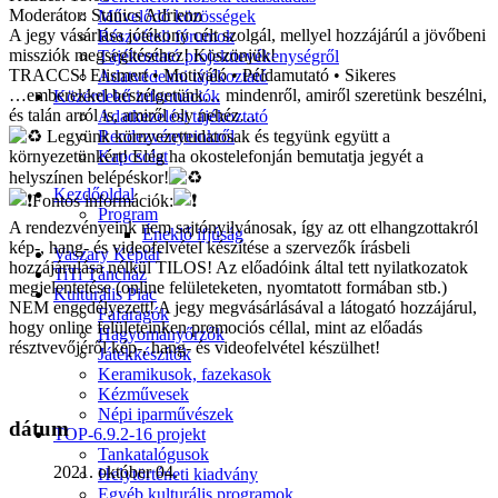
Moderátor: Stanics Adrienn
Művelődő közösségek
A jegy vásárlása jótékony célt szolgál, mellyel hozzájárúl a jövőbeni
Részvételi fórumok
missziók megsegítéséhez! Köszönjük!
Tájékoztató projekttevékenységről
TRACCS! Elismert • Motiváló • Példamutató • Sikeres
Adatvédelmi tájékoztató
…emberekkel beszélgetünk… mindenről, amiről szeretünk beszélni,
Közérdekű információk
és talán arról is, amiről oly nehéz…
Adatkezelési tájékoztató
Rendezvényeinkről
Legyünk környezettudatosak és tegyünk együtt a
Kapcsolat
környezetünkért! Elég ha okostelefonján bemutatja jegyét a
helyszínen belépéskor!
Kezdőoldal
Fontos információk:
Program
A rendezvényeink nem sajtónyilvánosak, így az ott elhangzottakról
Éneklő ifjúság
kép-, hang- és videofelvétel készítése a szervezők írásbeli
Vaszary Képtár
hozzájárulása nélkül TILOS! Az előadóink által tett nyilatkozatok
TiTi Táncház
megjelentetése (online felületeketen, nyomtatott formában stb.)
Kulturális Piac
NEM engedélyezett! A jegy megvásárlásával a látogató hozzájárul,
Fafaragók
hogy online felületeinken promociós céllal, mint az előadás
Hagyományőrzők
résztvevőjéről kép-, hang- és videofelvétel készülhet!
Játékkészítők
Keramikusok, fazekasok
Kézművesek
Népi iparművészek
dátum
TOP-6.9.2-16 projekt
Tankatalógusok
2021. október 04.
Helytörténeti kiadvány
Egyéb kulturális programok