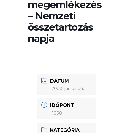
megemlékezés
– Nemzeti
összetartozás
napja
DÁTUM
2020. június 04.
IDŐPONT
16:30
KATEGÓRIA