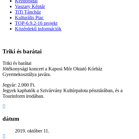
Kezdőoldal
Vaszary Képtár
TiTi Táncház
Kulturális Piac
TOP-6.9.2-16 projekt
Közérdekű információk
Triki és barátai
Triki és barátai
Jótékonysági koncert a Kaposi Mór Oktató Kórház
Gyermekosztálya javára.
Jegyár: 2.000 Ft.
Jegyek kaphatók a Szivárvány Kultúrpalota pénztárában, és a
Tourinform irodában.
dátum
2019. október 11.