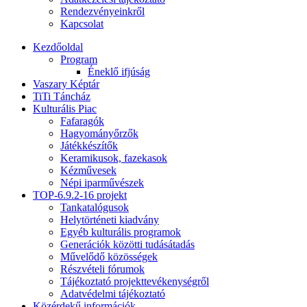
Rendezvényeinkről
Kapcsolat
Kezdőoldal
Program
Éneklő ifjúság
Vaszary Képtár
TiTi Táncház
Kulturális Piac
Fafaragók
Hagyományőrzők
Játékkészítők
Keramikusok, fazekasok
Kézművesek
Népi iparművészek
TOP-6.9.2-16 projekt
Tankatalógusok
Helytörténeti kiadvány
Egyéb kulturális programok
Generációk közötti tudásátadás
Művelődő közösségek
Részvételi fórumok
Tájékoztató projekttevékenységről
Adatvédelmi tájékoztató
Közérdekű információk