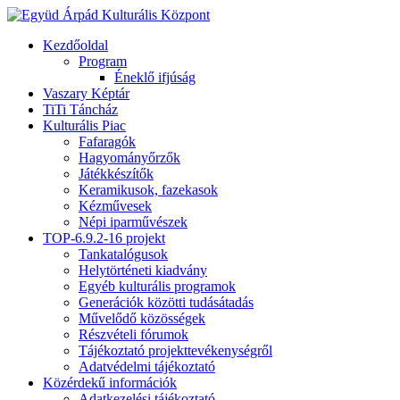
Kezdőoldal
Program
Éneklő ifjúság
Vaszary Képtár
TiTi Táncház
Kulturális Piac
Fafaragók
Hagyományőrzők
Játékkészítők
Keramikusok, fazekasok
Kézművesek
Népi iparművészek
TOP-6.9.2-16 projekt
Tankatalógusok
Helytörténeti kiadvány
Egyéb kulturális programok
Generációk közötti tudásátadás
Művelődő közösségek
Részvételi fórumok
Tájékoztató projekttevékenységről
Adatvédelmi tájékoztató
Közérdekű információk
Adatkezelési tájékoztató