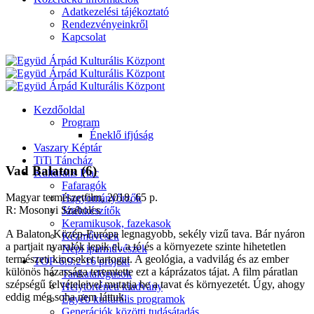
Adatkezelési tájékoztató
Rendezvényeinkről
Kapcsolat
Kezdőoldal
Program
Éneklő ifjúság
Vaszary Képtár
TiTi Táncház
Vad Balaton (6)
Kulturális Piac
Fafaragók
Magyar természetfilm, 2018, 65 p.
Hagyományőrzők
R: Mosonyi Szabolcs
Játékkészítők
Keramikusok, fazekasok
A Balaton Közép-Európa legnagyobb, sekély vizű tava. Bár nyáron
Kézművesek
a partjait nyaralók lepik el, a tó és a környezete szinte hihetetlen
Népi iparművészek
természeti kincseket tartogat. A geológia, a vadvilág és az ember
TOP-6.9.2-16 projekt
különös házassága teremtette ezt a káprázatos tájat. A film páratlan
Tankatalógusok
szépségű felvételeivel mutatja be a tavat és környezetét. Úgy, ahogy
Helytörténeti kiadvány
eddig még soha nem láttuk.
Egyéb kulturális programok
Generációk közötti tudásátadás