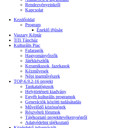
Rendezvényeinkről
Kapcsolat
Kezdőoldal
Program
Éneklő ifjúság
Vaszary Képtár
TiTi Táncház
Kulturális Piac
Fafaragók
Hagyományőrzők
Játékkészítők
Keramikusok, fazekasok
Kézművesek
Népi iparművészek
TOP-6.9.2-16 projekt
Tankatalógusok
Helytörténeti kiadvány
Egyéb kulturális programok
Generációk közötti tudásátadás
Művelődő közösségek
Részvételi fórumok
Tájékoztató projekttevékenységről
Adatvédelmi tájékoztató
Közérdekű információk