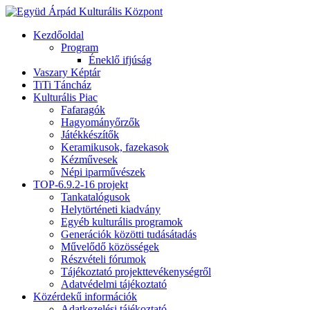
Kezdőoldal
Program
Éneklő ifjúság
Vaszary Képtár
TiTi Táncház
Kulturális Piac
Fafaragók
Hagyományőrzők
Játékkészítők
Keramikusok, fazekasok
Kézművesek
Népi iparművészek
TOP-6.9.2-16 projekt
Tankatalógusok
Helytörténeti kiadvány
Egyéb kulturális programok
Generációk közötti tudásátadás
Művelődő közösségek
Részvételi fórumok
Tájékoztató projekttevékenységről
Adatvédelmi tájékoztató
Közérdekű információk
Adatkezelési tájékoztató