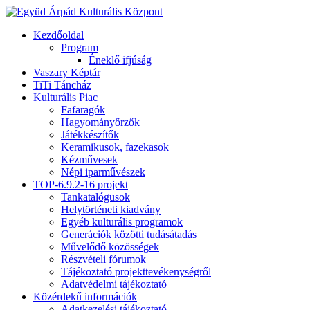
Kezdőoldal
Program
Éneklő ifjúság
Vaszary Képtár
TiTi Táncház
Kulturális Piac
Fafaragók
Hagyományőrzők
Játékkészítők
Keramikusok, fazekasok
Kézművesek
Népi iparművészek
TOP-6.9.2-16 projekt
Tankatalógusok
Helytörténeti kiadvány
Egyéb kulturális programok
Generációk közötti tudásátadás
Művelődő közösségek
Részvételi fórumok
Tájékoztató projekttevékenységről
Adatvédelmi tájékoztató
Közérdekű információk
Adatkezelési tájékoztató