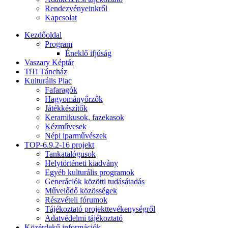
Rendezvényeinkről
Kapcsolat
Kezdőoldal
Program
Éneklő ifjúság
Vaszary Képtár
TiTi Táncház
Kulturális Piac
Fafaragók
Hagyományőrzők
Játékkészítők
Keramikusok, fazekasok
Kézművesek
Népi iparművészek
TOP-6.9.2-16 projekt
Tankatalógusok
Helytörténeti kiadvány
Egyéb kulturális programok
Generációk közötti tudásátadás
Művelődő közösségek
Részvételi fórumok
Tájékoztató projekttevékenységről
Adatvédelmi tájékoztató
Közérdekű információk