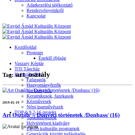
Adatkezelési tájékoztató
Rendezvényeinkről
Kapcsolat
Kezdőoldal
Program
Éneklő ifjúság
Vaszary Képtár
TiTi Táncház
art_osztály
Tag:
Kulturális Piac
Fafaragók
Hagyományőrzők
Játékkészítők
Keramikusok, fazekasok
Kézművesek
2019-02-19
Népi iparművészek
TOP-6.9.2-16 projekt
Art Osztály – Donyeci történetek /Donbass/ (16)
Tankatalógusok
Helytörténeti kiadvány
Egyéb kulturális programok
Generációk közötti tudásátadás