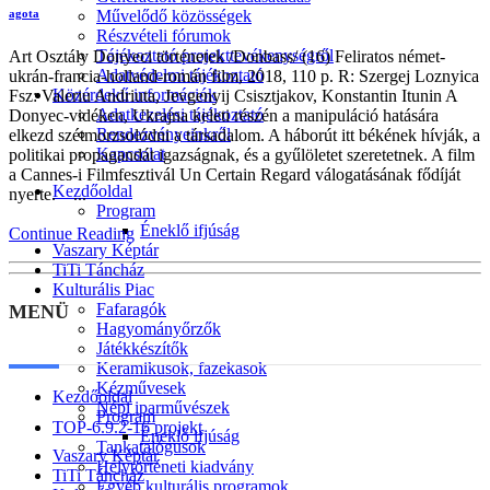
Művelődő közösségek
agota
Részvételi fórumok
Tájékoztató projekttevékenységről
Art Osztály Donyeci történetek /Donbass/ (16) Feliratos német-
Adatvédelmi tájékoztató
ukrán-francia-holland-román film, 2018, 110 p. R: Szergej Loznyica
Közérdekű információk
Fsz: Valeriu Andriuta, Jevgenyij Csisztjakov, Konstantin Itunin A
Adatkezelési tájékoztató
Donyec-vidéken, Ukrajna keleti részén a manipuláció hatására
Rendezvényeinkről
elkezd szétmorzsolódni a társadalom. A háborút itt békének hívják, a
Kapcsolat
politikai propagandát igazságnak, és a gyűlöletet szeretetnek. A film
a Cannes-i Filmfesztivál Un Certain Regard válogatásának fődíját
Kezdőoldal
nyerte. ...
Program
Éneklő ifjúság
Continue Reading
Vaszary Képtár
TiTi Táncház
Kulturális Piac
Fafaragók
MENÜ
Hagyományőrzők
Játékkészítők
Keramikusok, fazekasok
Kézművesek
Kezdőoldal
Népi iparművészek
Program
TOP-6.9.2-16 projekt
Éneklő ifjúság
Tankatalógusok
Vaszary Képtár
Helytörténeti kiadvány
TiTi Táncház
Egyéb kulturális programok