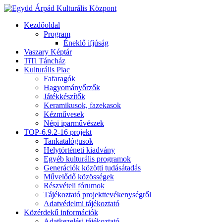
Kezdőoldal
Program
Éneklő ifjúság
Vaszary Képtár
TiTi Táncház
Kulturális Piac
Fafaragók
Hagyományőrzők
Játékkészítők
Keramikusok, fazekasok
Kézművesek
Népi iparművészek
TOP-6.9.2-16 projekt
Tankatalógusok
Helytörténeti kiadvány
Egyéb kulturális programok
Generációk közötti tudásátadás
Művelődő közösségek
Részvételi fórumok
Tájékoztató projekttevékenységről
Adatvédelmi tájékoztató
Közérdekű információk
Adatkezelési tájékoztató