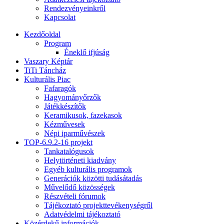
Rendezvényeinkről
Kapcsolat
Kezdőoldal
Program
Éneklő ifjúság
Vaszary Képtár
TiTi Táncház
Kulturális Piac
Fafaragók
Hagyományőrzők
Játékkészítők
Keramikusok, fazekasok
Kézművesek
Népi iparművészek
TOP-6.9.2-16 projekt
Tankatalógusok
Helytörténeti kiadvány
Egyéb kulturális programok
Generációk közötti tudásátadás
Művelődő közösségek
Részvételi fórumok
Tájékoztató projekttevékenységről
Adatvédelmi tájékoztató
Közérdekű információk