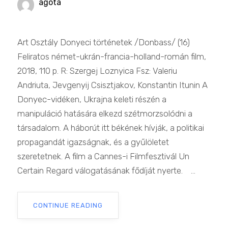
agota
Art Osztály Donyeci történetek /Donbass/ (16)
Feliratos német-ukrán-francia-holland-román film,
2018, 110 p. R: Szergej Loznyica Fsz: Valeriu
Andriuta, Jevgenyij Csisztjakov, Konstantin Itunin A
Donyec-vidéken, Ukrajna keleti részén a
manipuláció hatására elkezd szétmorzsolódni a
társadalom. A háborút itt békének hívják, a politikai
propagandát igazságnak, és a gyűlöletet
szeretetnek. A film a Cannes-i Filmfesztivál Un
Certain Regard válogatásának fődíját nyerte. ...
CONTINUE READING