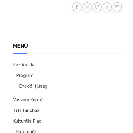
MENÜ
Kezdőoldal
Program
Éneklő ifjúság
Vaszary Képtár
TiTi Táncház
Kulturális Piac
Fafaragók