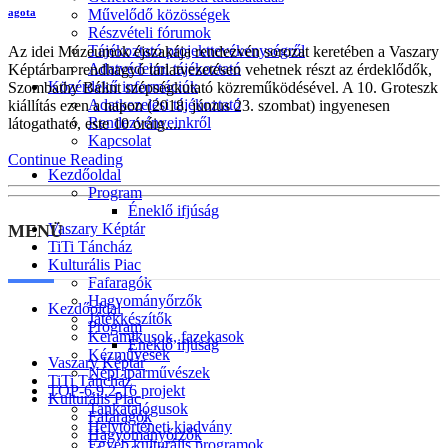
Művelődő közösségek
agota
Részvételi fórumok
Tájékoztató projekttevékenységről
Az idei Múzeumok éjszakája rendezvén sorozat keretében a Vaszary
Adatvédelmi tájékoztató
Képtárban rendhagyó tárlatvezetésen vehetnek részt az érdeklődők,
Közérdekű információk
Szombathy Bálint szépségkutató közreműködésével. A 10. Groteszk
Adatkezelési tájékoztató
kiállítás ezen a napon (2018. június 23. szombat) ingyenesen
Rendezvényeinkről
látogatható, este 10 óráig....
Kapcsolat
Continue Reading
Kezdőoldal
Program
Éneklő ifjúság
Vaszary Képtár
MENÜ
TiTi Táncház
Kulturális Piac
Fafaragók
Hagyományőrzők
Kezdőoldal
Játékkészítők
Program
Keramikusok, fazekasok
Éneklő ifjúság
Kézművesek
Vaszary Képtár
Népi iparművészek
TiTi Táncház
TOP-6.9.2-16 projekt
Kulturális Piac
Tankatalógusok
Fafaragók
Helytörténeti kiadvány
Hagyományőrzők
Egyéb kulturális programok