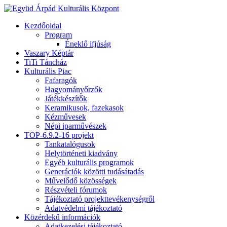
Kezdőoldal
Program
Éneklő ifjúság
Vaszary Képtár
TiTi Táncház
Kulturális Piac
Fafaragók
Hagyományőrzők
Játékkészítők
Keramikusok, fazekasok
Kézművesek
Népi iparművészek
TOP-6.9.2-16 projekt
Tankatalógusok
Helytörténeti kiadvány
Egyéb kulturális programok
Generációk közötti tudásátadás
Művelődő közösségek
Részvételi fórumok
Tájékoztató projekttevékenységről
Adatvédelmi tájékoztató
Közérdekű információk
Adatkezelési tájékoztató