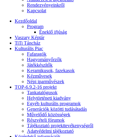
Rendezvényeinkről
Kapcsolat
Kezdőoldal
Program
Éneklő ifjúság
Vaszary Képtár
TiTi Táncház
Kulturális Piac
Fafaragók
Hagyományőrzők
Játékkészítők
Keramikusok, fazekasok
Kézművesek
Népi iparművészek
TOP-6.9.2-16 projekt
Tankatalógusok
Helytörténeti kiadvány
Egyéb kulturális programok
Generációk közötti tudásátadás
Művelődő közösségek
Részvételi fórumok
Tájékoztató projekttevékenységről
Adatvédelmi tájékoztató
Közérdekű információk