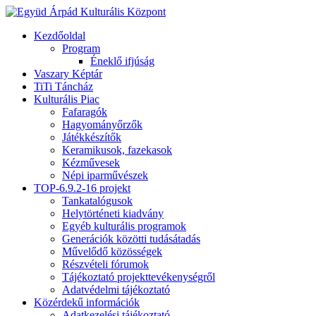
Kezdőoldal
Program
Éneklő ifjúság
Vaszary Képtár
TiTi Táncház
Kulturális Piac
Fafaragók
Hagyományőrzők
Játékkészítők
Keramikusok, fazekasok
Kézművesek
Népi iparművészek
TOP-6.9.2-16 projekt
Tankatalógusok
Helytörténeti kiadvány
Egyéb kulturális programok
Generációk közötti tudásátadás
Művelődő közösségek
Részvételi fórumok
Tájékoztató projekttevékenységről
Adatvédelmi tájékoztató
Közérdekű információk
Adatkezelési tájékoztató