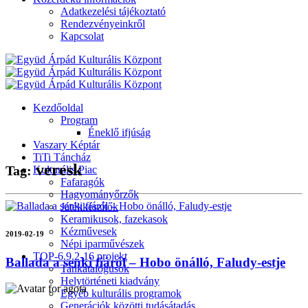
Adatkezelési tájékoztató
Rendezvényeinkről
Kapcsolat
Kezdőoldal
Program
Éneklő ifjúság
Vaszary Képtár
TiTi Táncház
veresk
Tag:
Kulturális Piac
Fafaragók
Hagyományőrzők
Játékkészítők
Keramikusok, fazekasok
Kézművesek
2019-02-19
Népi iparművészek
TOP-6.9.2-16 projekt
Ballada a senki fiáról – Hobo önálló, Faludy-estje
Tankatalógusok
Helytörténeti kiadvány
Egyéb kulturális programok
Generációk közötti tudásátadás