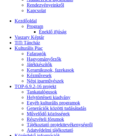
Rendezvényeinkről
Kapcsolat
Kezdőoldal
Program
Éneklő ifjúság
Vaszary Képtár
TiTi Táncház
Kulturális Piac
Fafaragók
Hagyományőrzők
Játékkészítők
Keramikusok, fazekasok
Kézművesek
Népi iparművészek
TOP-6.9.2-16 projekt
Tankatalógusok
Helytörténeti kiadvány
Egyéb kulturális programok
Generációk közötti tudásátadás
Művelődő közösségek
Részvételi fórumok
Tájékoztató projekttevékenységről
Adatvédelmi tájékoztató
Közérdekű információk