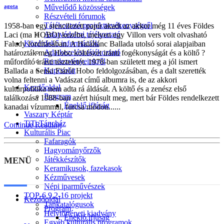
Művelődő közösségek
agota
Részvételi fórumok
Tájékoztató projekttevékenységről
1958-ban egy stencilezett papír akadt az akkor még 11 éves Földes
Adatvédelmi tájékoztató
Laci (ma HOBO) kezébe, melyen egy Villon vers volt olvasható
Közérdekű információk
Faludy fordításában. A Haláltánc Ballada utolsó sorai alapjaiban
Adatkezelési tájékoztató
határozták meg Hobo költészet iránti fogékonyságát és a költő ?
Rendezvényeinkről
műfordító iránti tiszteletét. 1978-ban született meg a jól ismert
Kapcsolat
Ballada a Senki Fiáról Hobo feldolgozásában, és a dalt szerették
volna feltenni a Vadászat című albumra is, de az akkori
Kezdőoldal
kultúrpolitika nem adta rá áldását. A költő és a zenész első
Program
találkozása 1988-ban azért hiúsult meg, mert bár Földes rendelkezett
Éneklő ifjúság
kanadai vízummal, furcsa módon......
Vaszary Képtár
TiTi Táncház
Continue Reading
Kulturális Piac
Fafaragók
Hagyományőrzők
Játékkészítők
MENÜ
Keramikusok, fazekasok
Kézművesek
Népi iparművészek
TOP-6.9.2-16 projekt
Kezdőoldal
Tankatalógusok
Program
Helytörténeti kiadvány
Éneklő ifjúság
Egyéb kulturális programok