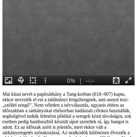
Generációk közötti tudásátadás
Művelődő közösségek
Részvételi fórumok
Tájékoztató projekttevékenységről
Adatvédelmi tájékoztató
Közérdekű információk
Adatkezelési tájékoztató
Rendezvényeinkről
Kapcsolat
Mai kínai nevét a papírsárkány a Tang-korban (618–907) kapta,
ekkor nevezték el ezt a találmányt
fengzheng
nek, ami annyit tesz:
„széllel zengő”. Nem véletlen a névválasztás, ugyanis ebben az
időszakban a sárkányokat elsősorban hadászati célokra használták,
segítségével tudták felmérni például a seregek közti távolságot, sok
esetben pedig bambuszból készült sípot szereltek rá, így hangot is
adott. Ez az időszak azért is jelentős, mert ekkor vált a
sárkányeregetés szórakozássá. Az uralkodók különösen élvezték a