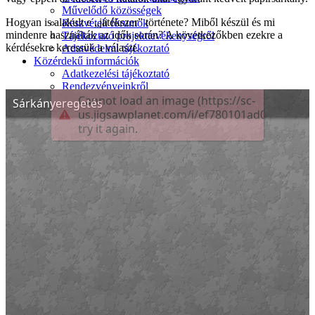
Művelődő közösségek
Hogyan is alakult e „játékszer” története? Miből készül és mi
Részvételi fórumok
mindenre használták az idők során? A következőkben ezekre a
Tájékoztató projekttevékenységről
kérdésekre keressük a választ.
Adatvédelmi tájékoztató
Közérdekű információk
Adatkezelési tájékoztató
Rendezvényeinkről
Kapcsolat
Kezdőoldal
Program
Éneklő ifjúság
Vaszary Képtár
TiTi Táncház
Kulturális Piac
Fafaragók
Hagyományőrzők
Játékkészítők
Keramikusok, fazekasok
Kézművesek
Népi iparművészek
TOP-6.9.2-16 projekt
Tankatalógusok
Helytörténeti kiadvány
Egyéb kulturális programok