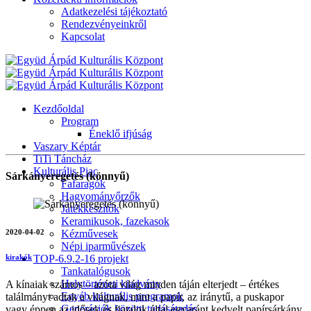
Adatkezelési tájékoztató
Rendezvényeinkről
Kapcsolat
Kezdőoldal
Program
Éneklő ifjúság
Vaszary Képtár
TiTi Táncház
Kulturális Piac
Sárkányeregetés (könnyű)
Fafaragók
Hagyományőrzők
Játékkészítők
Keramikusok, fazekasok
2020-04-02
Kézművesek
Népi iparművészek
TOP-6.9.2-16 projekt
kirakók
Tankatalógusok
Helytörténeti kiadvány
A kínaiak számos – azóta világ minden táján elterjedt – értékes
Egyéb kulturális programok
találmányt adtak a világnak, mint a papír, az iránytű, a puskapor
Generációk közötti tudásátadás
vagy éppen az idősek és fiatalok által egyaránt kedvelt papírsárkány.