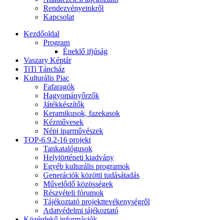
Rendezvényeinkről
Kapcsolat
Kezdőoldal
Program
Éneklő ifjúság
Vaszary Képtár
TiTi Táncház
Kulturális Piac
Fafaragók
Hagyományőrzők
Játékkészítők
Keramikusok, fazekasok
Kézművesek
Népi iparművészek
TOP-6.9.2-16 projekt
Tankatalógusok
Helytörténeti kiadvány
Egyéb kulturális programok
Generációk közötti tudásátadás
Művelődő közösségek
Részvételi fórumok
Tájékoztató projekttevékenységről
Adatvédelmi tájékoztató
Közérdekű információk