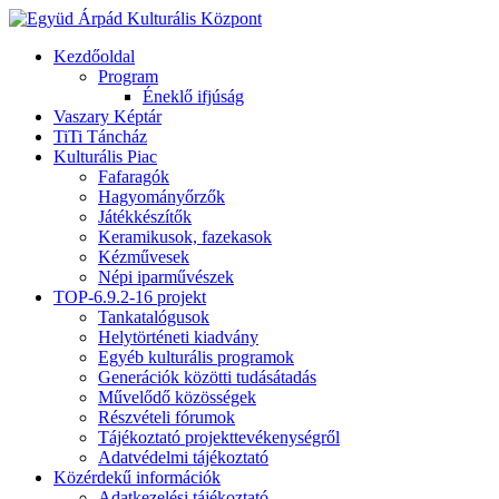
Kezdőoldal
Program
Éneklő ifjúság
Vaszary Képtár
TiTi Táncház
Kulturális Piac
Fafaragók
Hagyományőrzők
Játékkészítők
Keramikusok, fazekasok
Kézművesek
Népi iparművészek
TOP-6.9.2-16 projekt
Tankatalógusok
Helytörténeti kiadvány
Egyéb kulturális programok
Generációk közötti tudásátadás
Művelődő közösségek
Részvételi fórumok
Tájékoztató projekttevékenységről
Adatvédelmi tájékoztató
Közérdekű információk
Adatkezelési tájékoztató