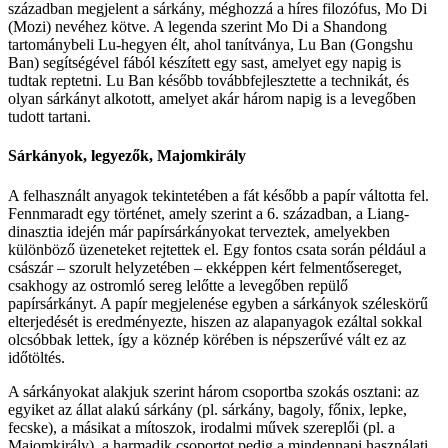
században megjelent a sárkány, méghozzá a híres filozófus, Mo Di
(Mozi) nevéhez kötve. A legenda szerint Mo Di a Shandong
tartománybeli Lu-hegyen élt, ahol tanítványa, Lu Ban (Gongshu
Ban) segítségével fából készített egy sast, amelyet egy napig is
tudtak reptetni. Lu Ban később továbbfejlesztette a technikát, és
olyan sárkányt alkotott, amelyet akár három napig is a levegőben
tudott tartani.
Sárkányok, legyezők, Majomkirály
A felhasznált anyagok tekintetében a fát később a papír váltotta fel.
Fennmaradt egy történet, amely szerint a 6. században, a Liang-
dinasztia idején már papírsárkányokat terveztek, amelyekben
különböző üzeneteket rejtettek el. Egy fontos csata során például a
császár – szorult helyzetében – ekképpen kért felmentősereget,
csakhogy az ostromló sereg lelőtte a levegőben repülő
papírsárkányt. A papír megjelenése egyben a sárkányok széleskörű
elterjedését is eredményezte, hiszen az alapanyagok ezáltal sokkal
olcsóbbak lettek, így a köznép körében is népszerűvé vált ez az
időtöltés.
A sárkányokat alakjuk szerint három csoportba szokás osztani: az
egyiket az állat alakú sárkány (pl. sárkány, bagoly, főnix, lepke,
fecske), a másikat a mítoszok, irodalmi művek szereplői (pl. a
Majomkirály), a harmadik csoportot pedig a mindennapi használati