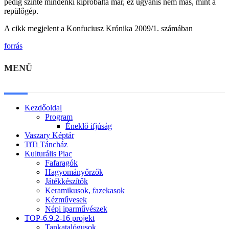
pedig szinte mindenki kipróbálta már, ez ugyanis nem más, mint a
repülőgép.
A cikk megjelent a Konfuciusz Krónika 2009/1. számában
forrás
MENÜ
Kezdőoldal
Program
Éneklő ifjúság
Vaszary Képtár
TiTi Táncház
Kulturális Piac
Fafaragók
Hagyományőrzők
Játékkészítők
Keramikusok, fazekasok
Kézművesek
Népi iparművészek
TOP-6.9.2-16 projekt
Tankatalógusok