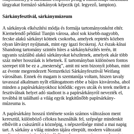
tárgyakat formázó sárkányok képezik (pl. legyező, lampion).
Sárkányfesztivál, sárkánymúzeum
A sárkányok elkészítési módja és formája tartományonként eltér.
Kiemelendő például Tianjin városa, ahol sok kisebb-nagyobb,
fecske alakú sárkányt kötnek csokorba, amelyek reptetés közben
olyan látványt nyújtanak, mint egy igazi fecskeraj. Az észak-kínai
Shandong tartomány szintén híres a sárkánykészítés terén, itt
ugyanis százlábú alakú sárkányokat készítenek, amelyek akár több
száz méter hosszúak is lehetnek. E tartományban különösen fontos
szerepet tölt be ez a „mesterség”, amit mi sem bizonyít jobban, mint
az évente megrendezett Nemzetközi Sárkányfesztivál Weifang
városában. Ennek én magam is szemtanúja voltam, hiszen tavaly
tavasszal alkalmam nyílt ellátogatnom ebbe a bájos kisvárosba, ahol
minden a papírsárkányokhoz kötődik: egyes utcák és terek mellett a
fesztiválnak helyet adó stadiont is a papírsárkányról nevezték el,
továbbá itt található a világ egyik legkitűnőbb papírsárkány-
múzeuma is.
A papírsárkány hosszú története során számos változáson ment
keresztül, különböző célokra használták fel, szépsége mindenkit
elbűvölt a császártól a köznépig, s népszerűsége mind a mai napig
tart. A sárkány a világ minden tájára elrepült, modern változatát