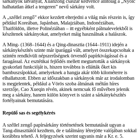
sárkányok látványát, Xuanzong császár kedvence állítólag a „Nyolc
halhatatlan átkel a tengeren” nevű sárkány volt.
A „széllel zengő” ekkor kezdett elterjedni a világ más részein is, így
például Koreában, Japánban, Malajziában, Indonéziában,
Thaiföldön, illetve Polinéziában – itt egyébként pálmalevelekből is
készítenek sárkányokat, amelyeket máig használnak a halászok.
A Ming- (1368–1644) és a Qing-dinasztia (1644–1911) idején a
sárkánykészítés szinte már iparággá vált, amelyet összekapcsoltak a
szintén rendkívüli népszerűségnek örvendő papírkivágással és a
faragással. Az esztétikai fejlődés mellett megtartották a sárkányok
gyakorlati funkcióját is, hiszen továbbra is ellátták őket kis
bambuszsípokkal, amelyeknek a hangja akár több kilométerre is
elhallatszott. Ebben az időszakban a sárkányok már az irodalomban
is megjelentek, például a
Vörös szoba álmá
nak méltán híres
szerzője, Cao Xueqin révén, akinek nemcsak fő művében jelenik
meg a sárkány, hanem külön könyvet is szánt a sárkánykészítés
fortélyainak bemutatására.
Repülő sas és segélykérés
A széllel zengő papírsárkány történetének bemutatását ugyan a
Tang-dinasztiától kezdtem, de e találmány létrejötte valójában sokkal
korábbra tehető. A feljegyzések szerint ugyanis már a Kr. e. 5.