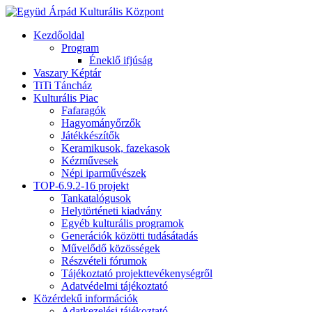
Kezdőoldal
Program
Éneklő ifjúság
Vaszary Képtár
TiTi Táncház
Kulturális Piac
Fafaragók
Hagyományőrzők
Játékkészítők
Keramikusok, fazekasok
Kézművesek
Népi iparművészek
TOP-6.9.2-16 projekt
Tankatalógusok
Helytörténeti kiadvány
Egyéb kulturális programok
Generációk közötti tudásátadás
Művelődő közösségek
Részvételi fórumok
Tájékoztató projekttevékenységről
Adatvédelmi tájékoztató
Közérdekű információk
Adatkezelési tájékoztató