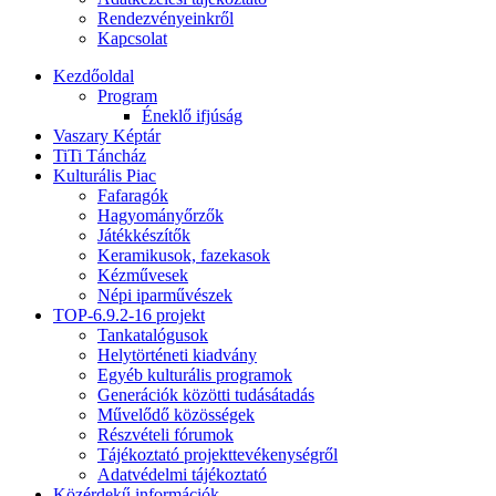
Rendezvényeinkről
Kapcsolat
Kezdőoldal
Program
Éneklő ifjúság
Vaszary Képtár
TiTi Táncház
Kulturális Piac
Fafaragók
Hagyományőrzők
Játékkészítők
Keramikusok, fazekasok
Kézművesek
Népi iparművészek
TOP-6.9.2-16 projekt
Tankatalógusok
Helytörténeti kiadvány
Egyéb kulturális programok
Generációk közötti tudásátadás
Művelődő közösségek
Részvételi fórumok
Tájékoztató projekttevékenységről
Adatvédelmi tájékoztató
Közérdekű információk