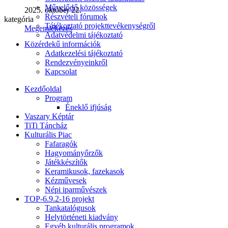
Művelődő közösségek
2025. október 22.
Részvételi fórumok
kategória
Tájékoztató projekttevékenységről
Megemlékezés
Adatvédelmi tájékoztató
Közérdekű információk
Adatkezelési tájékoztató
Rendezvényeinkről
Kapcsolat
Kezdőoldal
Program
Éneklő ifjúság
Vaszary Képtár
TiTi Táncház
Kulturális Piac
Fafaragók
Hagyományőrzők
Játékkészítők
Keramikusok, fazekasok
Kézművesek
Népi iparművészek
TOP-6.9.2-16 projekt
Tankatalógusok
Helytörténeti kiadvány
Egyéb kulturális programok