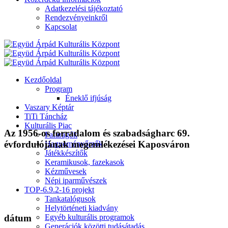
Adatkezelési tájékoztató
Rendezvényeinkről
Kapcsolat
Kezdőoldal
Program
Éneklő ifjúság
Vaszary Képtár
TiTi Táncház
Kulturális Piac
Az 1956-os forradalom és szabadságharc 69.
Fafaragók
évfordulójának megemlékezései Kaposváron
Hagyományőrzők
Játékkészítők
Keramikusok, fazekasok
Kézművesek
Népi iparművészek
TOP-6.9.2-16 projekt
Tankatalógusok
Helytörténeti kiadvány
Egyéb kulturális programok
dátum
Generációk közötti tudásátadás