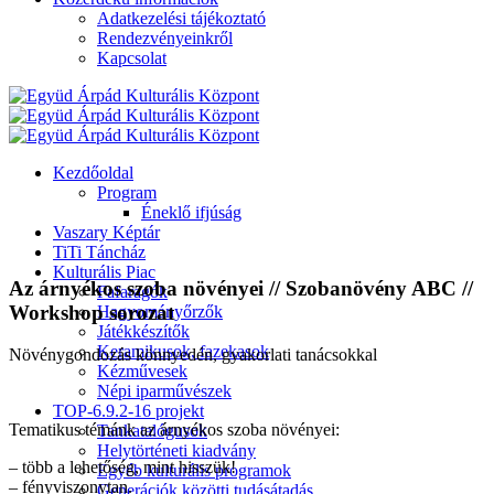
Adatkezelési tájékoztató
Rendezvényeinkről
Kapcsolat
Kezdőoldal
Program
Éneklő ifjúság
Vaszary Képtár
TiTi Táncház
Kulturális Piac
Az árnyékos szoba növényei // Szobanövény ABC //
Fafaragók
Workshop sorozat
Hagyományőrzők
Játékkészítők
Keramikusok, fazekasok
Növénygondozás könnyedén, gyakorlati tanácsokkal
Kézművesek
Népi iparművészek
TOP-6.9.2-16 projekt
Tematikus témánk az árnyékos szoba növényei:
Tankatalógusok
Helytörténeti kiadvány
– több a lehetőség, mint hisszük!
Egyéb kulturális programok
– fényviszonytan.
Generációk közötti tudásátadás