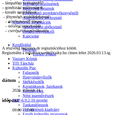
– lámpafény is elegendő?
Művelődő közösségek
– gondozási sajátosságok.
Részvételi fórumok
– kreatív megoldások:
Tájékoztató projekttevékenységről
– fénymérés mobiltelefonnal
Adatvédelmi tájékoztató
– növénynevelő lámpa
Közérdekű információk
– növénycsoportosítás
Adatkezelési tájékoztató
– cserép és kaspóválasztás
Rendezvényeinkről
Kapcsolat
Kezdőoldal
A részvétel ingyenes de regisztrációhoz kötött.
Program
Regisztrálni a mihalovics.edit@csiky.hu címen lehet 2026.03.13-ig.
Éneklő ifjúság
Vaszary Képtár
TiTi Táncház
Kulturális Piac
Fafaragók
Hagyományőrzők
dátum
Játékkészítők
Keramikusok, fazekasok
2026. március 14.
Kézművesek
Népi iparművészek
időpont
TOP-6.9.2-16 projekt
Tankatalógusok
Helytörténeti kiadvány
09:00 - 11:00
Egyéb kulturális programok