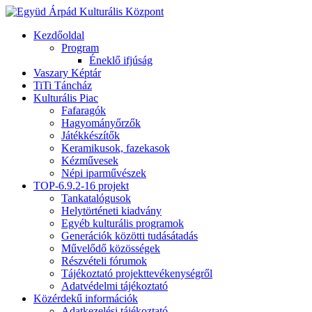
Kezdőoldal
Program
Éneklő ifjúság
Vaszary Képtár
TiTi Táncház
Kulturális Piac
Fafaragók
Hagyományőrzők
Játékkészítők
Keramikusok, fazekasok
Kézművesek
Népi iparművészek
TOP-6.9.2-16 projekt
Tankatalógusok
Helytörténeti kiadvány
Egyéb kulturális programok
Generációk közötti tudásátadás
Művelődő közösségek
Részvételi fórumok
Tájékoztató projekttevékenységről
Adatvédelmi tájékoztató
Közérdekű információk
Adatkezelési tájékoztató