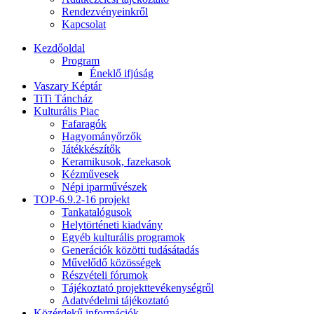
Rendezvényeinkről
Kapcsolat
Kezdőoldal
Program
Éneklő ifjúság
Vaszary Képtár
TiTi Táncház
Kulturális Piac
Fafaragók
Hagyományőrzők
Játékkészítők
Keramikusok, fazekasok
Kézművesek
Népi iparművészek
TOP-6.9.2-16 projekt
Tankatalógusok
Helytörténeti kiadvány
Egyéb kulturális programok
Generációk közötti tudásátadás
Művelődő közösségek
Részvételi fórumok
Tájékoztató projekttevékenységről
Adatvédelmi tájékoztató
Közérdekű információk