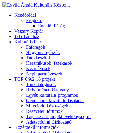
Kezdőoldal
Program
Éneklő ifjúság
Vaszary Képtár
TiTi Táncház
Kulturális Piac
Fafaragók
Hagyományőrzők
Játékkészítők
Keramikusok, fazekasok
Kézművesek
Népi iparművészek
TOP-6.9.2-16 projekt
Tankatalógusok
Helytörténeti kiadvány
Egyéb kulturális programok
Generációk közötti tudásátadás
Művelődő közösségek
Részvételi fórumok
Tájékoztató projekttevékenységről
Adatvédelmi tájékoztató
Közérdekű információk
Adatkezelési tájékoztató