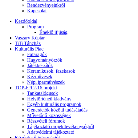
Rendezvényeinkről
Kapcsolat
Kezdőoldal
Program
Éneklő ifjúság
Vaszary Képtár
TiTi Táncház
Kulturális Piac
Fafaragók
Hagyományőrzők
Játékkészítők
Keramikusok, fazekasok
Kézművesek
Népi iparművészek
TOP-6.9.2-16 projekt
Tankatalógusok
Helytörténeti kiadvány
Egyéb kulturális programok
Generációk közötti tudásátadás
Művelődő közösségek
Részvételi fórumok
Tájékoztató projekttevékenységről
Adatvédelmi tájékoztató
Közérdekű információk