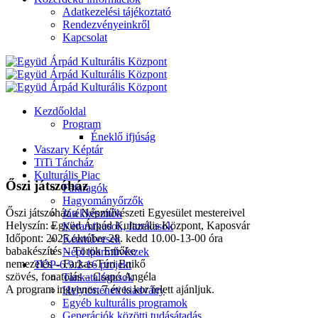
Adatkezelési tájékoztató
Rendezvényeinkről
Kapcsolat
Kezdőoldal
Program
Éneklő ifjúság
Vaszary Képtár
TiTi Táncház
Kulturális Piac
Őszi játszóház
Fafaragók
Hagyományőrzők
Őszi játszóház a Népművészeti Egyesület mestereivel
Játékkészítők
Helyszín: Együd Árpád Kulturális Központ, Kaposvár
Keramikusok, fazekasok
Időpont: 2025.október 28. kedd 10.00-13-00 óra
Kézművesek
babakészítés – Török Emőke
Népi iparművészek
nemezelés – Farkas-Túri Enikő
TOP-6.9.2-16 projekt
szövés, fonatolás – Csapó Angéla
Tankatalógusok
A program ingyenes, 7 éves kor felett ajánljuk.
Helytörténeti kiadvány
Egyéb kulturális programok
Generációk közötti tudásátadás