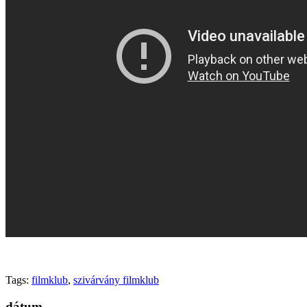
Generációk közötti tudásátadás
Művelődő közösségek
Részvételi fórumok
Tájékoztató projekttevékenységről
Adatvédelmi tájékoztató
Közérdekű információk
Adatkezelési tájékoztató
Rendezvényeinkről
Kapcsolat
Tags:
filmklub
,
szivárvány filmklub
dátum