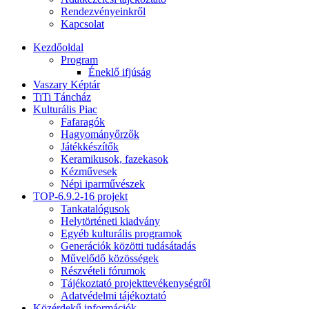
Rendezvényeinkről
Kapcsolat
Kezdőoldal
Program
Éneklő ifjúság
Vaszary Képtár
TiTi Táncház
Kulturális Piac
Fafaragók
Hagyományőrzők
Játékkészítők
Keramikusok, fazekasok
Kézművesek
Népi iparművészek
TOP-6.9.2-16 projekt
Tankatalógusok
Helytörténeti kiadvány
Egyéb kulturális programok
Generációk közötti tudásátadás
Művelődő közösségek
Részvételi fórumok
Tájékoztató projekttevékenységről
Adatvédelmi tájékoztató
Közérdekű információk