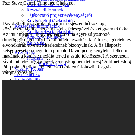
Fsz: Steve Carrel, Timothée Chalamet
Művelődő közösségek
Részvételi fórumok
Tájékoztató projekttevékenységről
Adatvédelmi tájékoztató
David Sheff újságíróként már-már egészen hétköznapi,
Közérdekű információk
középosztálybeli életet él második feleségével és két gyermekükkel.
Adatkezelési tájékoztató
Az idillt megtöri, hogy legnagyobb fia egyre súlyosbodó
Rendezvényeinkről
drogfüggőséggel küzd. A különféle leszokási kísérletek, ígéretek, és
Kapcsolat
elvonókúrák elvetélt kísérleteknek bizonyulnak. A fia állapotát
kétségbeesetten megérteni próbáló David pedig kénytelen feltenni
Kezdőoldal
magának a kérdést: meddig terjed a szülő felelőssége? A szereteten
Program
kívül mit tehet még a fiáért, amit eddig nem tett meg? A filmet eddig
Éneklő ifjúság
több mint 20 díjra jelölték, és a Golden Globe-díjak egyik
Vaszary Képtár
várományosa is.
TiTi Táncház
Kulturális Piac
Fafaragók
Hagyományőrzők
Játékkészítők
Keramikusok, fazekasok
Kézművesek
Népi iparművészek
TOP-6.9.2-16 projekt
Tankatalógusok
Helytörténeti kiadvány
Egyéb kulturális programok