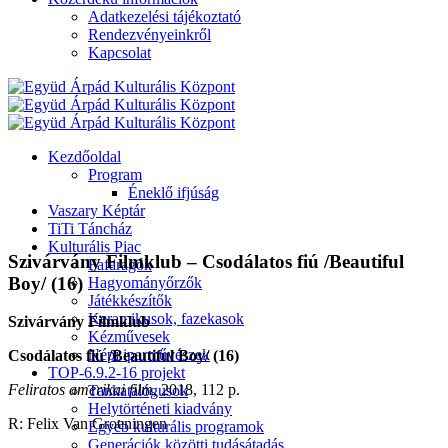
Adatkezelési tájékoztató
Rendezvényeinkről
Kapcsolat
Kezdőoldal
Program
Éneklő ifjúság
Vaszary Képtár
TiTi Táncház
Kulturális Piac
Szivárvány Filmklub – Csodálatos fiú /Beautiful
Fafaragók
Boy/ (16)
Hagyományőrzők
Játékkészítők
Keramikusok, fazekasok
Szivárvány Filmklub
Kézművesek
Népi iparművészek
Csodálatos fiú /Beautiful Boy/ (16)
TOP-6.9.2-16 projekt
Feliratos amerikai film
, 2018, 112 p.
Tankatalógusok
Helytörténeti kiadvány
R: Felix Van Groeningen
Egyéb kulturális programok
Generációk közötti tudásátadás