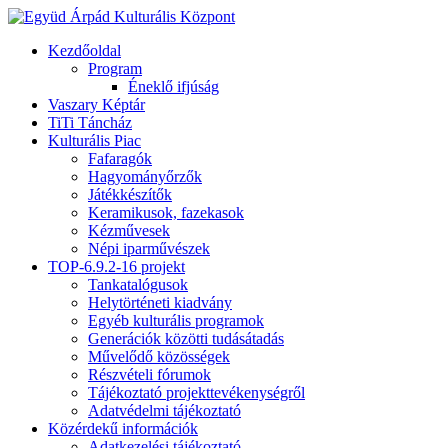
Kezdőoldal
Program
Éneklő ifjúság
Vaszary Képtár
TiTi Táncház
Kulturális Piac
Fafaragók
Hagyományőrzők
Játékkészítők
Keramikusok, fazekasok
Kézművesek
Népi iparművészek
TOP-6.9.2-16 projekt
Tankatalógusok
Helytörténeti kiadvány
Egyéb kulturális programok
Generációk közötti tudásátadás
Művelődő közösségek
Részvételi fórumok
Tájékoztató projekttevékenységről
Adatvédelmi tájékoztató
Közérdekű információk
Adatkezelési tájékoztató