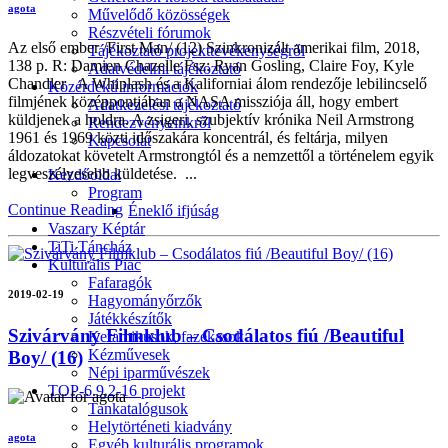
agota
Művelődő közösségek
Részvételi fórumok
Az első ember /First Man/ (12) Szinkronizált amerikai film, 2018,
Tájékoztató projekttevékenységről
138 p. R: Damien Chazelle Fsz: Ryan Gosling, Claire Foy, Kyle
Adatvédelmi tájékoztató
Chandler A Whiplash és a Kaliforniai álom rendezője lebilincselő
Közérdekű információk
filmjének középpontjában a NASA missziója áll, hogy embert
Adatkezelési tájékoztató
küldjenek a holdra. A zsigeri, szubjektív krónika Neil Armstrong
Rendezvényeinkről
1961 és 1969 közti időszakára koncentrál, és feltárja, milyen
Kapcsolat
áldozatokat követelt Armstrongtól és a nemzettől a történelem egyik
legveszélyesebb küldetése. ...
Kezdőoldal
Program
Continue Reading
Éneklő ifjúság
Vaszary Képtár
TiTi Táncház
Kulturális Piac
Fafaragók
2019-02-19
Hagyományőrzők
Játékkészítők
Szivárvány Filmklub – Csodálatos fiú /Beautiful
Keramikusok, fazekasok
Kézművesek
Boy/ (16)
Népi iparművészek
TOP-6.9.2-16 projekt
Tankatalógusok
Helytörténeti kiadvány
agota
Egyéb kulturális programok