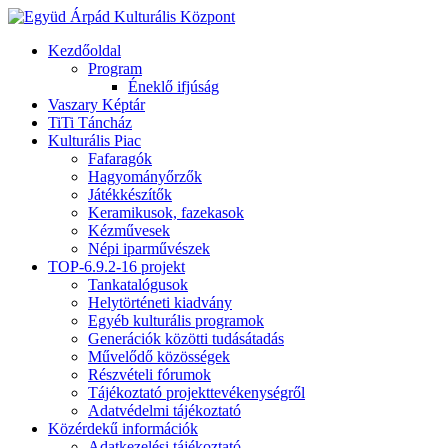
Kezdőoldal
Program
Éneklő ifjúság
Vaszary Képtár
TiTi Táncház
Kulturális Piac
Fafaragók
Hagyományőrzők
Játékkészítők
Keramikusok, fazekasok
Kézművesek
Népi iparművészek
TOP-6.9.2-16 projekt
Tankatalógusok
Helytörténeti kiadvány
Egyéb kulturális programok
Generációk közötti tudásátadás
Művelődő közösségek
Részvételi fórumok
Tájékoztató projekttevékenységről
Adatvédelmi tájékoztató
Közérdekű információk
Adatkezelési tájékoztató