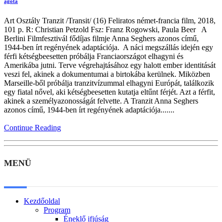
agota
Art Osztály Tranzit /Transit/ (16) Feliratos német-francia film, 2018,
101 p. R: Christian Petzold Fsz: Franz Rogowski, Paula Beer A
Berlini Filmfesztivál fődíjas filmje Anna Seghers azonos című,
1944-ben írt regényének adaptációja. A náci megszállás idején egy
férfi kétségbeesetten próbálja Franciaországot elhagyni és
Amerikába jutni. Terve végrehajtásához egy halott ember identitását
veszi fel, akinek a dokumentumai a birtokába kerülnek. Miközben
Marseille-ből próbálja tranzitvízummal elhagyni Európát, találkozik
egy fiatal nővel, aki kétségbeesetten kutatja eltűnt férjét. Azt a férfit,
akinek a személyazonosságát felvette. A Tranzit Anna Seghers
azonos című, 1944-ben írt regényének adaptációja.......
Continue Reading
MENÜ
Kezdőoldal
Program
Éneklő ifjúság