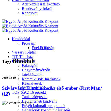
Adatkezelési tájékoztató
Rendezvényeinkről
Kapcsolat
Kezdőoldal
Program
Éneklő ifjúság
Vaszary Képtár
TiTi Táncház
filmklub
Tag:
Kulturális Piac
Fafaragók
Hagyományőrzők
Játékkészítők
2019-02-19
Keramikusok, fazekasok
Kézművesek
Szivárvány Filmklub – Az első ember /First Man/
Népi iparművészek
TOP-6.9.2-16 projekt
(12)
Tankatalógusok
Helytörténeti kiadvány
Egyéb kulturális programok
Generációk közötti tudásátadás