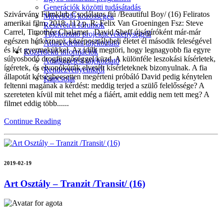
Generációk közötti tudásátadás
Szivárvány Filmklub Csodálatos fiú /Beautiful Boy/ (16) Feliratos
Művelődő közösségek
amerikai film, 2018, 112 p. R: Felix Van Groeningen Fsz: Steve
Részvételi fórumok
Carrel, Timothée Chalamet David Sheff újságíróként már-már
Tájékoztató projekttevékenységről
egészen hétköznapi, középosztálybeli életet él második feleségével
Adatvédelmi tájékoztató
és két gyermekükkel. Az idillt megtöri, hogy legnagyobb fia egyre
Közérdekű információk
súlyosbodó drogfüggőséggel küzd. A különféle leszokási kísérletek,
Adatkezelési tájékoztató
ígéretek, és elvonókúrák elvetélt kísérleteknek bizonyulnak. A fia
Rendezvényeinkről
állapotát kétségbeesetten megérteni próbáló David pedig kénytelen
Kapcsolat
feltenni magának a kérdést: meddig terjed a szülő felelőssége? A
szereteten kívül mit tehet még a fiáért, amit eddig nem tett meg? A
filmet eddig több......
Continue Reading
2019-02-19
Art Osztály – Tranzit /Transit/ (16)