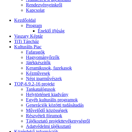
Rendezvényeinkről
Kapcsolat
Kezdőoldal
Program
Éneklő ifjúság
Vaszary Képtár
TiTi Táncház
Kulturális Piac
Fafaragók
Hagyományőrzők
Játékkészítők
Keramikusok, fazekasok
Kézművesek
Népi iparművészek
TOP-6.9.2-16 projekt
Tankatalógusok
Helytörténeti kiadvány
Egyéb kulturális programok
Generációk közötti tudásátadás
Művelődő közösségek
Részvételi fórumok
Tájékoztató projekttevékenységről
Adatvédelmi tájékoztató
Közérdekű információk