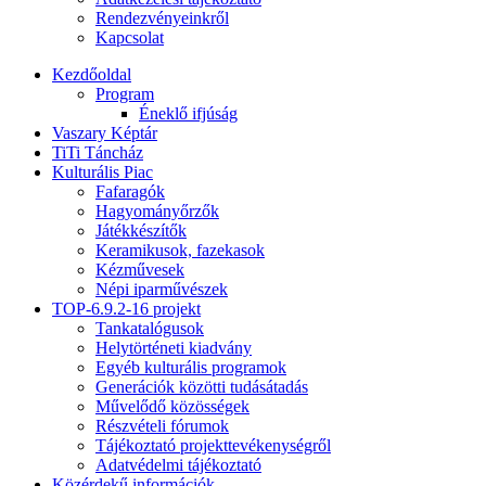
Rendezvényeinkről
Kapcsolat
Kezdőoldal
Program
Éneklő ifjúság
Vaszary Képtár
TiTi Táncház
Kulturális Piac
Fafaragók
Hagyományőrzők
Játékkészítők
Keramikusok, fazekasok
Kézművesek
Népi iparművészek
TOP-6.9.2-16 projekt
Tankatalógusok
Helytörténeti kiadvány
Egyéb kulturális programok
Generációk közötti tudásátadás
Művelődő közösségek
Részvételi fórumok
Tájékoztató projekttevékenységről
Adatvédelmi tájékoztató
Közérdekű információk