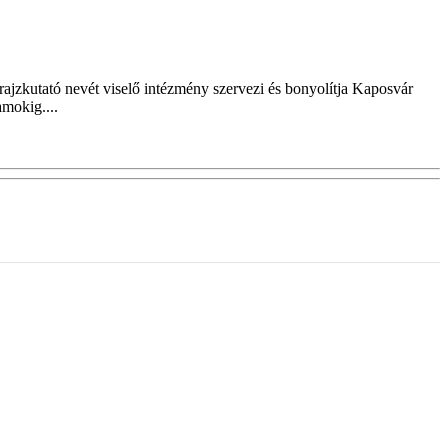
rajzkutató nevét viselő intézmény szervezi és bonyolítja Kaposvár
amokig....