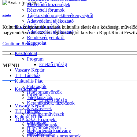
Művelődő közösségek
Részvételi fórumok
Tájékoztató projekttevékenységről
agota
Adatvédelmi tájékoztató
Közérdekű információk
Kulturális központunk a város kulturális életét és a közösségi művel
Adatkezelési tájékoztató
nagyrendezvényeit az év eleji farsangtól kezdve a Rippl-Rónai Fesztiv
Rendezvényeinkről
Kapcsolat
Continue Reading
Kezdőoldal
Program
Éneklő ifjúság
MENÜ
Vaszary Képtár
TiTi Táncház
Kulturális Piac
Fafaragók
Kezdőoldal
Hagyományőrzők
Program
Játékkészítők
Éneklő ifjúság
Keramikusok, fazekasok
Vaszary Képtár
Kézművesek
TiTi Táncház
Népi iparművészek
Kulturális Piac
TOP-6.9.2-16 projekt
Fafaragók
Tankatalógusok
Hagyományőrzők
Helytörténeti kiadvány
Játékkészítők
Egyéb kulturális programok