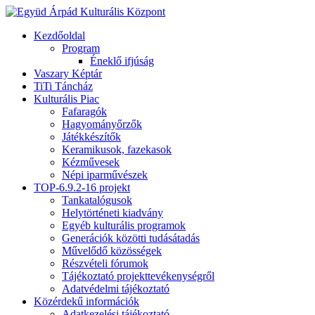
Kezdőoldal
Program
Éneklő ifjúság
Vaszary Képtár
TiTi Táncház
Kulturális Piac
Fafaragók
Hagyományőrzők
Játékkészítők
Keramikusok, fazekasok
Kézművesek
Népi iparművészek
TOP-6.9.2-16 projekt
Tankatalógusok
Helytörténeti kiadvány
Egyéb kulturális programok
Generációk közötti tudásátadás
Művelődő közösségek
Részvételi fórumok
Tájékoztató projekttevékenységről
Adatvédelmi tájékoztató
Közérdekű információk
Adatkezelési tájékoztató