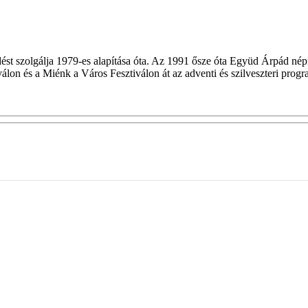
ődést szolgálja 1979-es alapítása óta. Az 1991 ősze óta Együd Árpád nép
álon és a Miénk a Város Fesztiválon át az adventi és szilveszteri progr