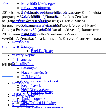
Művelődő közösségek
agota
Részvételi fórumok
Tájékoztató projekttevékenységről
2019-ben is Újévi koncerttel kezdődik a Szivárvány Kultúrpalota
Adatvédelmi tájékoztató
programja. Az érdeklődők a Duna Szimfonikus Zenekart
Közérdekű információk
hallgathatják, Kováts Kolos (basszus) és Teleki Miklós
Adatkezelési tájékoztató
(orgonaművész, zongora) közreműködésével. Vezényel Horváth
Rendezvényeinkről
Gábor, a Duna szimfonikus Zenekar állandó vendég karmestere,
Kapcsolat
2010. január 1-től a Gödöllői Szimfonikus Zenekar művészeti
vezetője. A Zeneakadémia karmester és Karvezető tanszék tanára....
Kezdőoldal
Program
Continue Reading
Éneklő ifjúság
Vaszary Képtár
TiTi Táncház
Kulturális Piac
MENÜ
Fafaragók
Hagyományőrzők
Játékkészítők
Keramikusok, fazekasok
Kezdőoldal
Kézművesek
Program
Népi iparművészek
Éneklő ifjúság
TOP-6.9.2-16 projekt
Vaszary Képtár
Tankatalógusok
TiTi Táncház
Helytörténeti kiadvány
Kulturális Piac
Egyéb kulturális programok