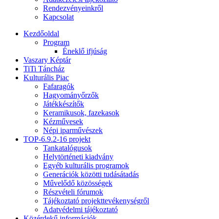
Rendezvényeinkről
Kapcsolat
Kezdőoldal
Program
Éneklő ifjúság
Vaszary Képtár
TiTi Táncház
Kulturális Piac
Fafaragók
Hagyományőrzők
Játékkészítők
Keramikusok, fazekasok
Kézművesek
Népi iparművészek
TOP-6.9.2-16 projekt
Tankatalógusok
Helytörténeti kiadvány
Egyéb kulturális programok
Generációk közötti tudásátadás
Művelődő közösségek
Részvételi fórumok
Tájékoztató projekttevékenységről
Adatvédelmi tájékoztató
Közérdekű információk