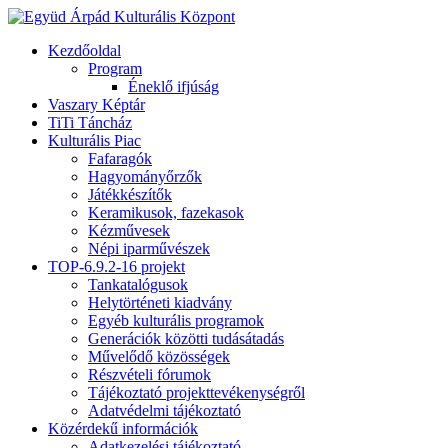
Kezdőoldal
Program
Éneklő ifjúság
Vaszary Képtár
TiTi Táncház
Kulturális Piac
Fafaragók
Hagyományőrzők
Játékkészítők
Keramikusok, fazekasok
Kézművesek
Népi iparművészek
TOP-6.9.2-16 projekt
Tankatalógusok
Helytörténeti kiadvány
Egyéb kulturális programok
Generációk közötti tudásátadás
Művelődő közösségek
Részvételi fórumok
Tájékoztató projekttevékenységről
Adatvédelmi tájékoztató
Közérdekű információk
Adatkezelési tájékoztató