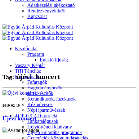
Adatkezelési tájékoztató
Rendezvényeinkről
Kapcsolat
Kezdőoldal
Program
Éneklő ifjúság
Vaszary Képtár
TiTi Táncház
újévi_koncert
Tag:
Kulturális Piac
Fafaragók
Hagyományőrzők
Játékkészítők
Keramikusok, fazekasok
Kézművesek
2019-02-19
Népi iparművészek
TOP-6.9.2-16 projekt
Újévi koncert
Tankatalógusok
Helytörténeti kiadvány
Egyéb kulturális programok
Generációk közötti tudásátadás