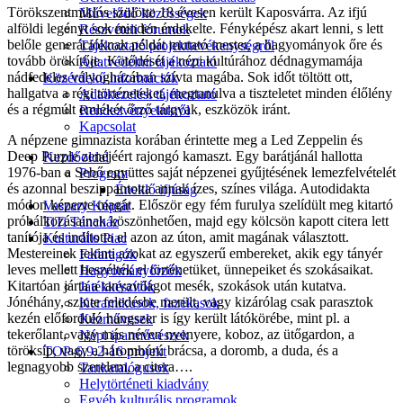
Törökszentmiklós szülötte 18 évesen került Kaposvárra. Az ifjú
Művelődő közösségek
alföldi legényt sok minden érdekelte. Fényképész akart lenni, s lett
Részvételi fórumok
belőle generációknak példát mutató mester, a hagyományok őre és
Tájékoztató projekttevékenységről
tovább örökítője. Kötődését a népi kultúrához dédnagymamája
Adatvédelmi tájékoztató
nádfedeles vályogházában szívta magába. Sok időt töltött ott,
Közérdekű információk
hallgatva a régi történeteket, megtanulva a tiszteletet minden élőlény
Adatkezelési tájékoztató
és a régmúlt emlékét őrző tárgyak, eszközök iránt.
Rendezvényeinkről
Kapcsolat
A népzene gimnazista korában érintette meg a Led Zeppelin és
Deep Purple zenéjéért rajongó kamaszt. Egy barátjánál hallotta
Kezdőoldal
1976-ban a Sebő együttes saját népzenei gyűjtésének lemezfelvételét
Program
és azonnal beszippantotta annak ízes, színes világa. Autodidakta
Éneklő ifjúság
módon képezte magát. Először egy fém furulya szelídült meg kitartó
Vaszary Képtár
próbálkozásainak köszönhetően, majd egy kölcsön kapott citera lett
TiTi Táncház
tanítója és indította el azon az úton, amit magának választott.
Kulturális Piac
Mestereinek tekinti azokat az egyszerű embereket, akik egy tányér
Fafaragók
leves mellett beszélték el történetüket, ünnepeiket és szokásaikat.
Hagyományőrzők
Kitartóan járta a tanyavilágot mesék, szokások után kutatva.
Játékkészítők
Jónéhány, szinte feledésbe merült, vagy kizárólag csak parasztok
Keramikusok, fazekasok
kezén előforduló hangszer is így került látókörébe, mint pl. a
Kézművesek
tekerőlant, vagy más néven nyenyere, koboz, az ütőgardon, a
Népi iparművészek
töröksíp, vagy a háromhúrú brácsa, a doromb, a duda, és a
TOP-6.9.2-16 projekt
legnagyobb szerelem, a citera….
Tankatalógusok
Helytörténeti kiadvány
Egyéb kulturális programok