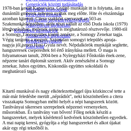
Generációk közötti tudásátadás
1978-ban került Kaposvárra. Gyűjtő munkáját itt is folytatta, ám a
Művelődő közösségek
dunántúli emberek nehezen nyíltak meg előtte. Hite és elszántsága
Részvételi fórumok
azonban kitartott. Citera szakkört szervezett az 503-as
Tájékoztató projekttevékenységről
Szakmunkásképzőben, aktív részt vállalt az első Duda iskola (1979)
Adatvédelmi tájékoztató
létrehozásában, melynek azóta is meghatározó résztvevője. 1980-tól
Közérdekű információk
a Somogy Táncegyüttes kísérő zenésze, a Somogy Zenekar tagja.
Adatkezelési tájékoztató
Végig tanította a megyét. Számtalan somogyi település apraja-
Rendezvényeinkről
nagyja jól ismeri Husi Gyula nevét. Népdalkörök munkáját segítette,
Kapcsolat
hangszeresek cseperedtek fel értő irányítása mellett. Ő maga is
folyamatosan tanult, 2004-ben a Nyíregyházi Főiskolán ének-zene,
népzene tanári diplomát szerzett. Aktív zenészként a Somogy
zenekar, Juhos együttes, Kiskondás együttes sokoldalú és
meghatározó tagja.
Kitartó munkával és nagy elkötelezettséggel újra közkinccsé tette a
már-már feledésbe merült „néprádiót”, neki köszönhetően a citera
visszakapta Somogyban méltó helyét a népi hangszerek között.
Tanítványai sikeresen szerepelnek népzenei versenyeken,
műsorokban. És tanítvány van bőven! Főleg nekik készíti a
hangszereket, melyek kísérletező kedvének köszönhetően egyediek.
A mai napig keresi, gyógyítja a régi hangszereket és alkot újakat
akár egy régi teknőből is.