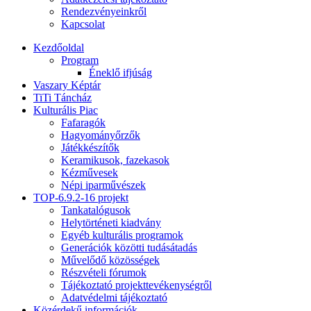
Rendezvényeinkről
Kapcsolat
Kezdőoldal
Program
Éneklő ifjúság
Vaszary Képtár
TiTi Táncház
Kulturális Piac
Fafaragók
Hagyományőrzők
Játékkészítők
Keramikusok, fazekasok
Kézművesek
Népi iparművészek
TOP-6.9.2-16 projekt
Tankatalógusok
Helytörténeti kiadvány
Egyéb kulturális programok
Generációk közötti tudásátadás
Művelődő közösségek
Részvételi fórumok
Tájékoztató projekttevékenységről
Adatvédelmi tájékoztató
Közérdekű információk