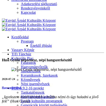
Adatkezelési tájékoztató
Rendezvényeinkről
Kapcsolat
Kezdőoldal
Program
Éneklő ifjúság
Vaszary Képtár
TiTi Táncház
Kulturális Piac
Husi Gyula népzenész, népi hangszerkészítő
Fafaragók
Hagyományőrzők
Játékkészítők
Keramikusok, fazekasok
2020-07-24
Kézművesek
Népi iparművészek
TOP-6.9.2-16 projekt
Hagyományőrző
Tankatalógusok
Helytörténeti kiadvány
„Igyekszem minél távolabb a múltba nézni és úgy haladni a jövő
Egyéb kulturális programok
felé”
(Husi Gyula)
Generációk közötti tudásátadás