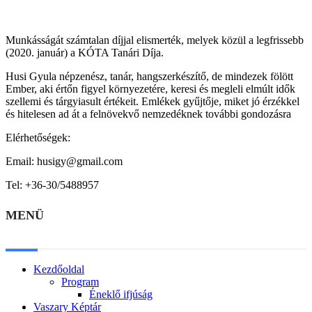
Munkásságát számtalan díjjal elismerték, melyek közül a legfrissebb
(2020. január) a KÓTA Tanári Díja.
Husi Gyula népzenész, tanár, hangszerkészítő, de mindezek fölött
Ember, aki értőn figyel környezetére, keresi és megleli elmúlt idők
szellemi és tárgyiasult értékeit. Emlékek gyűjtője, miket jó érzékkel
és hitelesen ad át a felnövekvő nemzedéknek további gondozásra
Elérhetőségek:
Email: husigy@gmail.com
Tel: +36-30/5488957
MENÜ
Kezdőoldal
Program
Éneklő ifjúság
Vaszary Képtár