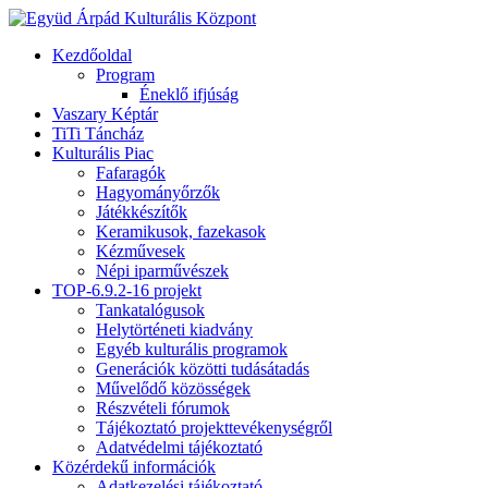
Kezdőoldal
Program
Éneklő ifjúság
Vaszary Képtár
TiTi Táncház
Kulturális Piac
Fafaragók
Hagyományőrzők
Játékkészítők
Keramikusok, fazekasok
Kézművesek
Népi iparművészek
TOP-6.9.2-16 projekt
Tankatalógusok
Helytörténeti kiadvány
Egyéb kulturális programok
Generációk közötti tudásátadás
Művelődő közösségek
Részvételi fórumok
Tájékoztató projekttevékenységről
Adatvédelmi tájékoztató
Közérdekű információk
Adatkezelési tájékoztató